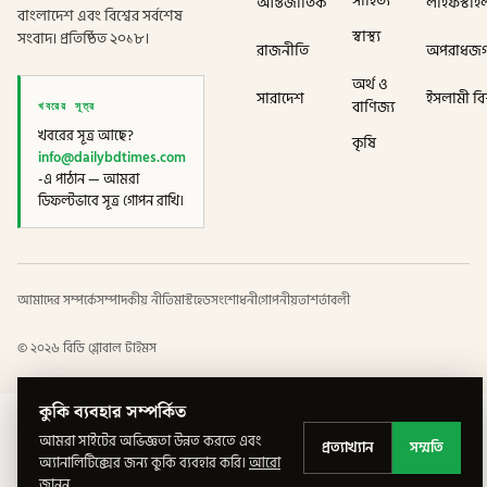
সাহিত্য
আন্তর্জাতিক
লাইফস্টাই
বাংলাদেশ এবং বিশ্বের সর্বশেষ
স্বাস্থ্য
সংবাদ। প্রতিষ্ঠিত ২০১৮।
রাজনীতি
অপরাধজ
অর্থ ও
সারাদেশ
ইসলামী বিশ
খবরের সূত্র
বাণিজ্য
খবরের সূত্র আছে?
কৃষি
info@dailybdtimes.com
-এ পাঠান — আমরা
ডিফল্টভাবে সূত্র গোপন রাখি।
আমাদের সম্পর্কে
সম্পাদকীয় নীতি
মাস্টহেড
সংশোধনী
গোপনীয়তা
শর্তাবলী
©
২০২৬
বিডি গ্লোবাল টাইমস
কুকি ব্যবহার সম্পর্কিত
আমরা সাইটের অভিজ্ঞতা উন্নত করতে এবং
প্রত্যাখ্যান
সম্মতি
অ্যানালিটিক্সের জন্য কুকি ব্যবহার করি।
আরো
জানুন