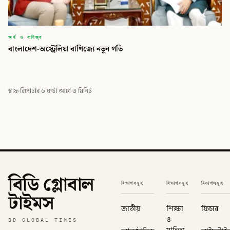
অর্থ ও বাণিজ্য
বাংলাদেশ-অস্ট্রেলিয়া বাণিজ্যে নতুন গতি
স্টাফ রিপোর্টার
·
৬ ঘণ্টা আগে
·
৩ মিনিট
বিডি গ্লোবাল
বিভাগসমূহ
বিভাগসমূহ
বিভাগসমূহ
টাইমস
জাতীয়
শিক্ষা
ফিচার
ও
BD GLOBAL TIMES