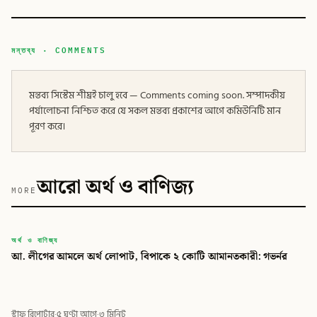
মন্তব্য · COMMENTS
মন্তব্য সিস্টেম শীঘ্রই চালু হবে — Comments coming soon. সম্পাদকীয়
পর্যালোচনা নিশ্চিত করে যে সকল মন্তব্য প্রকাশের আগে কমিউনিটি মান
পূরণ করে।
আরো অর্থ ও বাণিজ্য
MORE
বিডি
অর্থ ও বাণিজ্য
আ. লীগের আমলে অর্থ লোপাট, বিপাকে ২ কোটি আমানতকারী: গভর্নর
বিডি গ্লোবাল টাইমস
স্টাফ রিপোর্টার
·
৫ ঘণ্টা আগে
·
৩ মিনিট