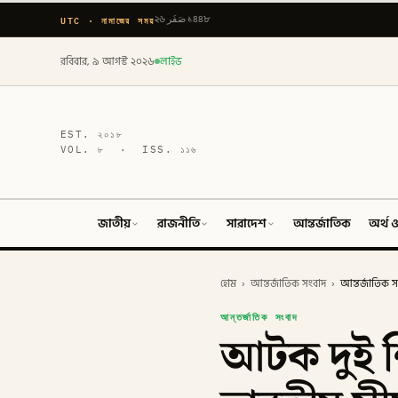
UTC · নামাজের সময়
২৬ صَفَر ১৪৪৮
রবিবার, ৯ আগস্ট ২০২৬
লাইভ
EST.
২০১৮
VOL.
৮
· ISS.
১১৬
জাতীয়
রাজনীতি
সারাদেশ
আন্তর্জাতিক
অর্থ ও
হোম
›
আন্তর্জাতিক সংবাদ
›
আন্তর্জাতিক স
আন্তর্জাতিক সংবাদ
আটক দুই শি