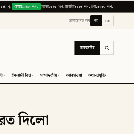
৬:১৪ পূ.
১:৪৫ অপ.
৫:৫১ অপ.
৯:১৬ অপ.
১১:৫৩ অপ.
যোহর
আসর
মাগরিব
এশা
বাং
EN
যোগাযোগ
লগইন
সাবস্ক্রাইব
ষি
ইসলামী বিশ্ব
সম্পাদকীয়
আবহাওয়া
তথ্য-প্রযুক্তি
ফিচার
ফেরত দিলো