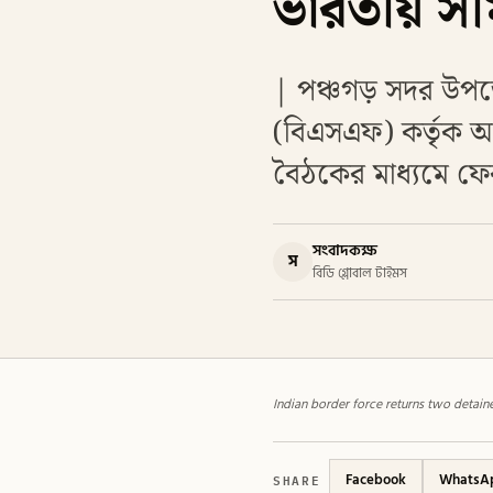
ভারতীয় সীমা
| পঞ্চগড় সদর উপজেল
(বিএসএফ) কর্তৃক আট
বৈঠকের মাধ্যমে ফে
সংবাদকক্ষ
স
বিডি গ্লোবাল টাইমস
Indian border force returns two detaine
SHARE
Facebook
WhatsA