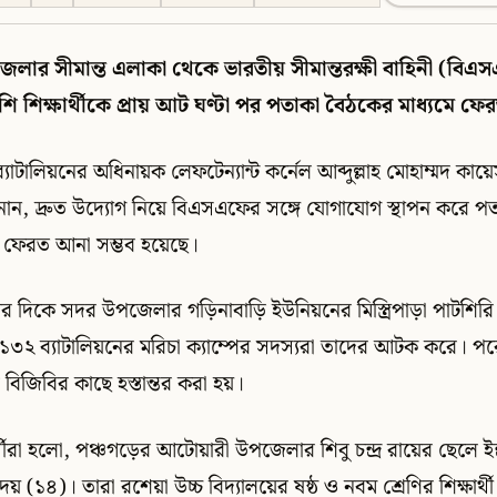
লার সীমান্ত এলাকা থেকে ভারতীয় সীমান্তরক্ষী বাহিনী (বিএ
শি শিক্ষার্থীকে প্রায় আট ঘণ্টা পর পতাকা বৈঠকের মাধ্যমে 
যাটালিয়নের অধিনায়ক লেফটেন্যান্ট কর্নেল আব্দুল্লাহ মোহাম্মদ কায়ে
ান, দ্রুত উদ্যোগ নিয়ে বিএসএফের সঙ্গে যোগাযোগ স্থাপন করে 
দের ফেরত আনা সম্ভব হয়েছে।
র দিকে সদর উপজেলার গড়িনাবাড়ি ইউনিয়নের মিস্ত্রিপাড়া পাটশিরি 
২ ব্যাটালিয়নের মরিচা ক্যাম্পের সদস্যরা তাদের আটক করে। প
িজিবির কাছে হস্তান্তর করা হয়।
থীরা হলো, পঞ্চগড়ের আটোয়ারী উপজেলার শিবু চন্দ্র রায়ের ছেলে ইন্
উদয় (১৪)। তারা রশেয়া উচ্চ বিদ্যালয়ের ষষ্ঠ ও নবম শ্রেণির শিক্ষার্থী