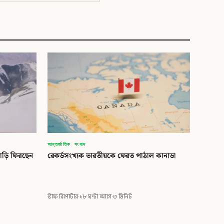
আন্তর্জাতিক সংবাদ
াড়ি ফিরছেন
রেকর্ডসংখ্যক ভারতীয়কে ফেরত পাঠাল কানাডা
স্টাফ রিপোর্টার
·
১৮ ঘণ্টা আগে
·
৩ মিনিট