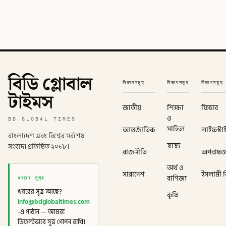
বিডি গ্লোবাল
বিভাগসমূহ
বিভাগসমূহ
বিভাগসমূহ
টাইমস
জাতীয়
শিক্ষা
ফিচার
ও
BD GLOBAL TIMES
সাহিত্য
আন্তর্জাতিক
লাইফস্টা
বাংলাদেশ এবং বিশ্বের সর্বশেষ
স্বাস্থ্য
সংবাদ। প্রতিষ্ঠিত ২০১৮।
রাজনীতি
অপরাধ
অর্থ ও
সারাদেশ
ইসলামী বি
খবরের সূত্র
বাণিজ্য
খবরের সূত্র আছে?
কৃষি
info@bdglobaltimes.com
-এ পাঠান — আমরা
ডিফল্টভাবে সূত্র গোপন রাখি।