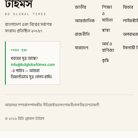
টাইমস
জাতীয়
শিক্ষা
ফিচার
ও
BD GLOBAL TIMES
সাহিত্য
আন্তর্জাতিক
লাইফস্টা
বাংলাদেশ এবং বিশ্বের সর্বশেষ
স্বাস্থ্য
সংবাদ। প্রতিষ্ঠিত ২০১৮।
রাজনীতি
অপরাধ
অর্থ ও
সারাদেশ
ইসলামী বি
খবরের সূত্র
বাণিজ্য
খবরের সূত্র আছে?
কৃষি
info@bdglobaltimes.com
-এ পাঠান — আমরা
ডিফল্টভাবে সূত্র গোপন রাখি।
আমাদের সম্পর্কে
সম্পাদকীয় নীতি
মাস্টহেড
সংশোধনী
গোপনীয়তা
শর্তাবলী
©
২০২৬
বিডি গ্লোবাল টাইমস