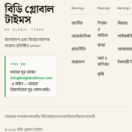
বিডি গ্লোবাল
বিভাগসমূহ
বিভাগসমূহ
বিভাগসমূহ
টাইমস
জাতীয়
শিক্ষা
ফিচার
ও
BD GLOBAL TIMES
সাহিত্য
আন্তর্জাতিক
লাইফস্টা
বাংলাদেশ এবং বিশ্বের সর্বশেষ
স্বাস্থ্য
সংবাদ। প্রতিষ্ঠিত ২০১৮।
রাজনীতি
অপরাধ
অর্থ ও
সারাদেশ
ইসলামী বি
খবরের সূত্র
বাণিজ্য
খবরের সূত্র আছে?
কৃষি
info@bdglobaltimes.com
-এ পাঠান — আমরা
ডিফল্টভাবে সূত্র গোপন রাখি।
আমাদের সম্পর্কে
সম্পাদকীয় নীতি
মাস্টহেড
সংশোধনী
গোপনীয়তা
শর্তাবলী
©
২০২৬
বিডি গ্লোবাল টাইমস