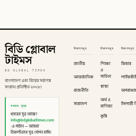
বিডি গ্লোবাল
বিভাগসমূহ
বিভাগসমূহ
বিভাগসমূহ
টাইমস
জাতীয়
শিক্ষা
ফিচার
ও
BD GLOBAL TIMES
সাহিত্য
আন্তর্জাতিক
লাইফস্টা
বাংলাদেশ এবং বিশ্বের সর্বশেষ
স্বাস্থ্য
সংবাদ। প্রতিষ্ঠিত ২০১৮।
রাজনীতি
অপরাধ
অর্থ ও
সারাদেশ
ইসলামী বি
খবরের সূত্র
বাণিজ্য
খবরের সূত্র আছে?
কৃষি
info@bdglobaltimes.com
-এ পাঠান — আমরা
ডিফল্টভাবে সূত্র গোপন রাখি।