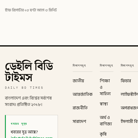
স্টাফ রিপোর্টার
·
১৩ ঘণ্টা আগে
·
৩ মিনিট
ডেইলি বিডি
বিভাগসমূহ
বিভাগসমূহ
বিভাগসমূহ
টাইমস
জাতীয়
শিক্ষা
ফিচার
ও
DAILY BD TIMES
সাহিত্য
আন্তর্জাতিক
লাইফস্টাই
বাংলাদেশ এবং বিশ্বের সর্বশেষ
স্বাস্থ্য
সংবাদ। প্রতিষ্ঠিত ২০১৮।
রাজনীতি
অপরাধজ
অর্থ ও
সারাদেশ
ইসলামী বিশ
খবরের সূত্র
বাণিজ্য
খবরের সূত্র আছে?
কৃষি