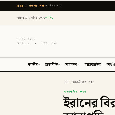
UTC · নামাজের সময়
২৪ صَفَر ১৪৪৮
শুক্রবার, ৭ আগস্ট ২০২৬
লাইভ
EST.
২০১৮
VOL.
৮
· ISS.
১১৬
জাতীয়
রাজনীতি
সারাদেশ
আন্তর্জাতিক
অর্থ ও
হোম
›
আন্তর্জাতিক সংবাদ
আন্তর্জাতিক সংবাদ
ইরানের বির