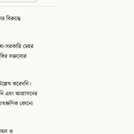
র বিরুদ্ধে
আধা-সরকারি মেহর
ধির বক্তব্যের
ম উল্লেখ করেননি।
য়নি এবং আগ্রাসনের
তাৎক্ষণিক কোনো
বহুল ও