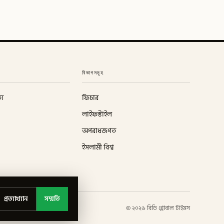
বিভাগসমূহ
্য
ফিচার
লাইফস্টাইল
অপরাধজগত
ইসলামী বিশ্ব
প্রত্যাখ্যান
সম্মতি
©
২০২৬
বিডি গ্লোবাল টাইমস