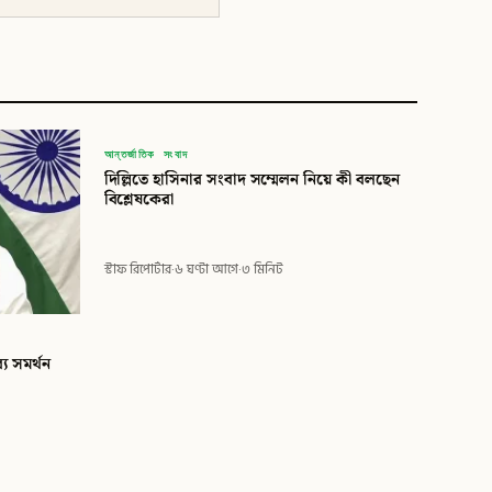
বিডি
আন্তর্জাতিক সংবাদ
দিল্লিতে হাসিনার সংবাদ সম্মেলন নিয়ে কী বলছেন
বিডি গ্লোবাল টাইমস
বিশ্লেষকেরা
স্টাফ রিপোর্টার
·
৬ ঘণ্টা আগে
·
৩ মিনিট
্য সমর্থন