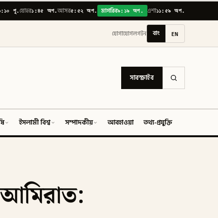
৬:১০ পূ.
১:৪৫ অপ.
৫:৫২ অপ.
৯:১৯ অপ.
১১:৫৯ অপ.
যোহর
আসর
মাগরিব
এশা
বাং
EN
যোগাযোগ
লগইন
সাবস্ক্রাইব
ষি
ইসলামী বিশ্ব
সম্পাদকীয়
আবহাওয়া
তথ্য-প্রযুক্তি
ফিচার
ত আমিরাত: