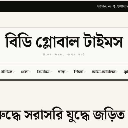
৩:৩১ পূ.
ফজর
সূর্যোদয়
বিডি গ্লোবাল টাইমস
বিশ্বের সংবাদ, বাংলার কণ্ঠ
 বাণিজ্য
খেলা
বিনোদন
স্বাস্থ্য
শিক্ষা
আইন-আদালত
কৃ
ুদ্ধে সরাসরি যুদ্ধে জড়ি