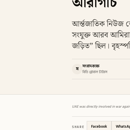
আরাগচি
আর্ন্তজাতিক নিউজ ডে
সংযুক্ত আরব আমিরা
জড়িত” ছিল। বৃহস্পতি
সংবাদকক্ষ
স
বিডি গ্লোবাল টাইমস
UAE was directly involved in war again
SHARE
Facebook
WhatsA