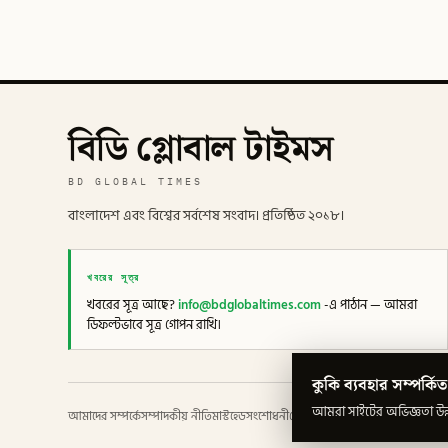
বিডি গ্লোবাল টাইমস
BD GLOBAL TIMES
বাংলাদেশ এবং বিশ্বের সর্বশেষ সংবাদ। প্রতিষ্ঠিত ২০১৮।
খবরের সূত্র
খবরের সূত্র আছে?
info@bdglobaltimes.com
-এ পাঠান — আমরা
ডিফল্টভাবে সূত্র গোপন রাখি।
কুকি ব্যবহার সম্পর্কিত
আমরা সাইটের অভিজ্ঞতা উন্ন
আমাদের সম্পর্কে
সম্পাদকীয় নীতি
মাস্টহেড
সংশোধনী
গোপনীয়তা
শর্তাবলী