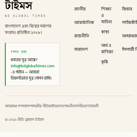
টাইমস
জাতীয়
শিক্ষা
ফিচার
ও
BD GLOBAL TIMES
সাহিত্য
আন্তর্জাতিক
লাইফস্টা
বাংলাদেশ এবং বিশ্বের সর্বশেষ
স্বাস্থ্য
সংবাদ। প্রতিষ্ঠিত ২০১৮।
রাজনীতি
অপরাধ
অর্থ ও
সারাদেশ
ইসলামী বি
খবরের সূত্র
বাণিজ্য
খবরের সূত্র আছে?
কৃষি
info@bdglobaltimes.com
-এ পাঠান — আমরা
ডিফল্টভাবে সূত্র গোপন রাখি।
আমাদের সম্পর্কে
সম্পাদকীয় নীতি
মাস্টহেড
সংশোধনী
গোপনীয়তা
শর্তাবলী
©
২০২৬
বিডি গ্লোবাল টাইমস