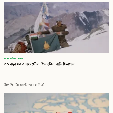
আন্তর্জাতিক সংবাদ
৩০ বছর পর এভারেস্টের ‘গ্রিন বুটস’ বাড়ি ফিরছেন !
স্টাফ রিপোর্টার
·
৪ ঘণ্টা আগে
·
৩ মিনিট