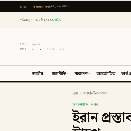
UTC · নামাজের সময়
২৫ صَفَر ১৪৪৮
শনিবার, ৮ আগস্ট ২০২৬
লাইভ
EST.
২০১৮
VOL.
৮
· ISS.
১১৬
জাতীয়
রাজনীতি
সারাদেশ
আন্তর্জাতিক
অর্থ ও
হোম
›
আন্তর্জাতিক সংবাদ
আন্তর্জাতিক সংবাদ
ইরান প্রস্ত