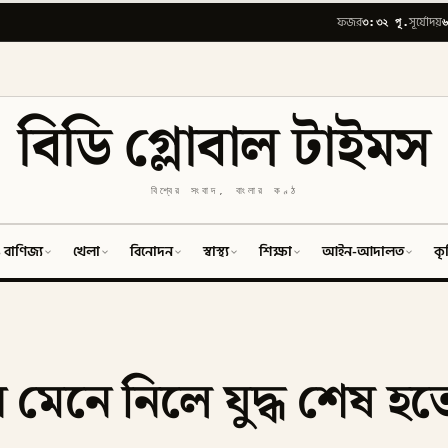
৩:৩২ পূ.
৬
ফজর
সূর্যোদয়
বিডি গ্লোবাল টাইমস
বিশ্বের সংবাদ, বাংলার কণ্ঠ
 বাণিজ্য
খেলা
বিনোদন
স্বাস্থ্য
শিক্ষা
আইন-আদালত
কৃ
াব মেনে নিলে যুদ্ধ শেষ হ