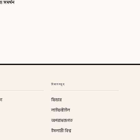
্য সমর্থন
বিভাগসমূহ
্য
ফিচার
লাইফস্টাইল
অপরাধজগত
ইসলামী বিশ্ব