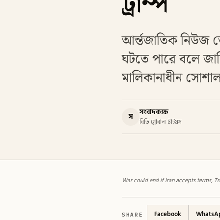
ট্রাম্প
আর্ন্তজাতিক নিউজ ড
ঘটতে পারে বলে জানিয়
মালিকানাধীন সোশাল প্
সংবাদকক্ষ
স
বিডি গ্লোবাল টাইমস
War could end if Iran accepts terms, T
SHARE
Facebook
WhatsA