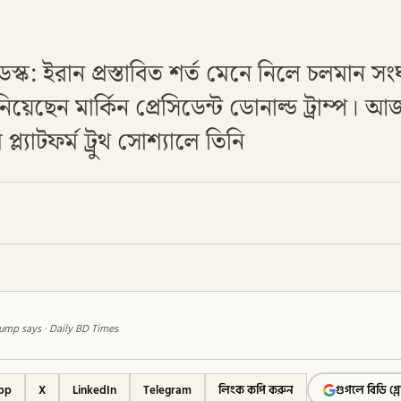
েস্ক: ইরান প্রস্তাবিত শর্ত মেনে নিলে চলমান 
েছেন মার্কিন প্রেসিডেন্ট ডোনাল্ড ট্রাম্প। আ
ল্যাটফর্ম ট্রুথ সোশ্যালে তিনি
rump says · Daily BD Times
pp
X
LinkedIn
Telegram
লিংক কপি করুন
গুগলে বিডি গ