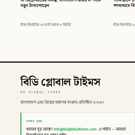
দ্য ডিপ্লোম্যাটের নিবন্ধ, বাংলাদেশ-ভারত সম্পর্কে
পাকিস্তানে 
নতুন টানাপোড়েন
গণমাধ্যমে ব
স্টাফ রিপোর্টার
·
১৫ ঘণ্টা আগে
·
৩ মিনিট
স্টাফ রিপোর্টার
·
১
বিডি গ্লোবাল টাইমস
BD GLOBAL TIMES
বাংলাদেশ এবং বিশ্বের সর্বশেষ সংবাদ। প্রতিষ্ঠিত ২০১৮।
খবরের সূত্র
খবরের সূত্র আছে?
info@bdglobaltimes.com
-এ পাঠান — আমরা