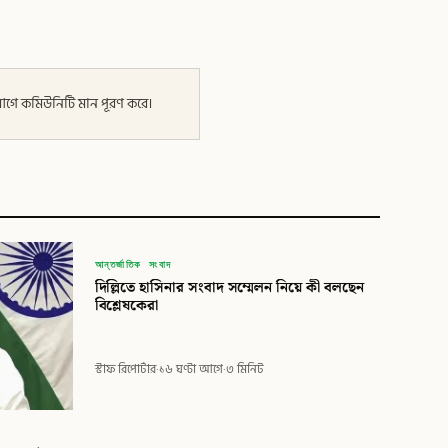
র আগে কমিউনিটি মান পূরণ করে।
বিডি
আন্তর্জাতিক সংবাদ
দিল্লিতে হাসিনার সংবাদ সম্মেলন নিয়ে কী বলছেন
বিডি গ্লোবাল টাইমস
বিশ্লেষকেরা
স্টাফ রিপোর্টার
·
১৬ ঘণ্টা আগে
·
৩ মিনিট