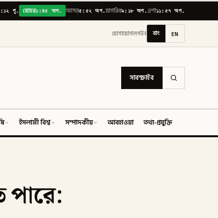
:১২ পূ.
১:৪৫ অপ.
৫:৫২ অপ.
৯:১৮ অপ.
১১:৫৭ অপ.
যোহর
আসর
মাগরিব
এশা
বাং
EN
যোগাযোগ
লগইন
সাবস্ক্রাইব
ষি
ইসলামী বিশ্ব
সম্পাদকীয়
আবহাওয়া
তথ্য-প্রযুক্তি
ফিচার
তে পারে: