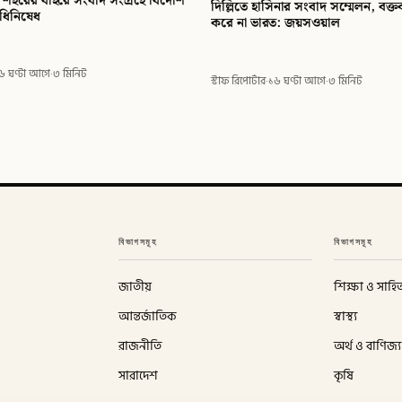
৩ শহরের বাইরে সংবাদ সংগ্রহে বিদেশি
দিল্লিতে হাসিনার সংবাদ সম্মেলন, বক্তব
িধিনিষেধ
করে না ভারত: জয়সওয়াল
৬ ঘণ্টা আগে
·
৩ মিনিট
স্টাফ রিপোর্টার
·
১৬ ঘণ্টা আগে
·
৩ মিনিট
বিভাগসমূহ
বিভাগসমূহ
জাতীয়
শিক্ষা ও সাহিত
আন্তর্জাতিক
স্বাস্থ্য
রাজনীতি
অর্থ ও বাণিজ্য
সারাদেশ
কৃষি