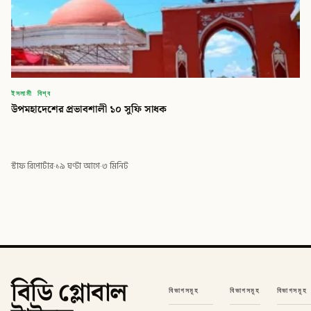
ইসলামী বিশ্ব
উপমহাদেশের প্রভাবশালী ১০ সুফি সাধক
স্টাফ রিপোর্টার
·
১৯ ঘণ্টা আগে
·
৩ মিনিট
বিডি গ্লোবাল
বিভাগসমূহ
বিভাগসমূহ
বিভাগসমূহ