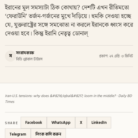
ইরানের মূল সমস্যাটা ঠিক কোথায়? দেশটি এখন রীতিমতো
‘ফেরাউনি’ তর্জন-গর্জনের মুখে দাঁড়িয়ে। হুমকি দেওয়া হচ্ছে
যে, যুক্তরাষ্ট্রের সঙ্গে সমঝোতা না করলে ইরানকে ধ্বংস করে
দেওয়া হবে। কিন্তু ইরানি নেতৃত্ব ডোনাল্
সংবাদকক্ষ
স
প্রকাশ: ২৭ এপ্রি
·
৩ মিনিট
বিডি গ্লোবাল টাইমস
Iran-U.S. tensions: why does &#8216;Iqbal&#8217; loom in the middle? · Daily BD
Times
SHARE
Facebook
WhatsApp
X
LinkedIn
Telegram
লিংক কপি করুন