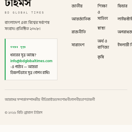
টাইমস
জাতীয়
শিক্ষা
ফিচার
ও
BD GLOBAL TIMES
সাহিত্য
আন্তর্জাতিক
লাইফস্টা
বাংলাদেশ এবং বিশ্বের সর্বশেষ
স্বাস্থ্য
সংবাদ। প্রতিষ্ঠিত ২০১৮।
রাজনীতি
অপরাধ
অর্থ ও
সারাদেশ
ইসলামী বি
খবরের সূত্র
বাণিজ্য
খবরের সূত্র আছে?
কৃষি
info@bdglobaltimes.com
-এ পাঠান — আমরা
ডিফল্টভাবে সূত্র গোপন রাখি।
আমাদের সম্পর্কে
সম্পাদকীয় নীতি
মাস্টহেড
সংশোধনী
গোপনীয়তা
শর্তাবলী
©
২০২৬
বিডি গ্লোবাল টাইমস