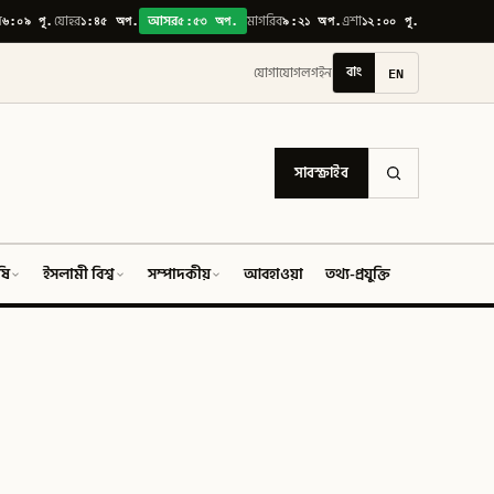
৬:০৯ পূ.
১:৪৫ অপ.
৫:৫৩ অপ.
৯:২১ অপ.
১২:০০ পূ.
়
যোহর
আসর
মাগরিব
এশা
বাং
EN
যোগাযোগ
লগইন
সাবস্ক্রাইব
ষি
ইসলামী বিশ্ব
সম্পাদকীয়
আবহাওয়া
তথ্য-প্রযুক্তি
ফিচার