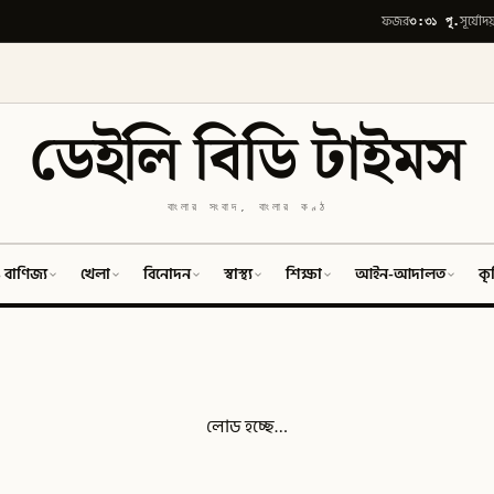
৩:৩১ পূ.
ফজর
সূর্যোদয
ডেইলি বিডি টাইমস
বাংলার সংবাদ, বাংলার কণ্ঠ
 বাণিজ্য
খেলা
বিনোদন
স্বাস্থ্য
শিক্ষা
আইন-আদালত
কৃ
লোড হচ্ছে…