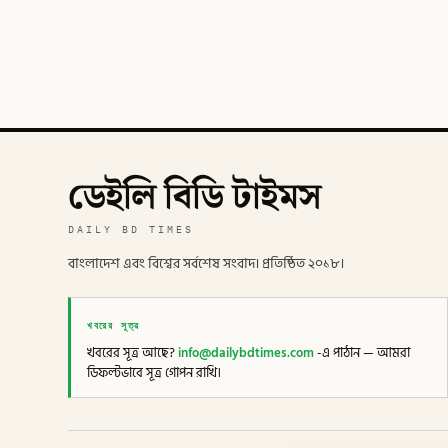
ডেইলি বিডি টাইমস
DAILY BD TIMES
বাংলাদেশ এবং বিশ্বের সর্বশেষ সংবাদ। প্রতিষ্ঠিত ২০১৮।
খবরের সূত্র
খবরের সূত্র আছে?
info@dailybdtimes.com
-এ পাঠান — আমরা
ডিফল্টভাবে সূত্র গোপন রাখি।