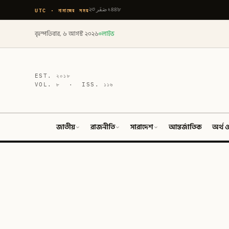
UTC · নামাজের সময়
২৩ صَفَر ১৪৪৮
বৃহস্পতিবার, ৬ আগস্ট ২০২৬
লাইভ
EST.
২০১৮
VOL.
৮
· ISS.
১১৬
জাতীয়
রাজনীতি
সারাদেশ
আন্তর্জাতিক
অর্থ ও