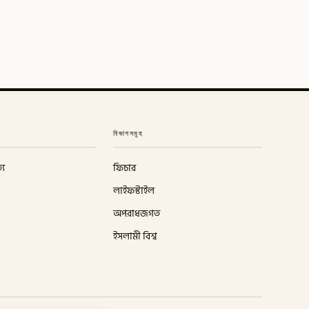
বিভাগসমূহ
্য
ফিচার
লাইফস্টাইল
অপরাধজগত
ইসলামী বিশ্ব