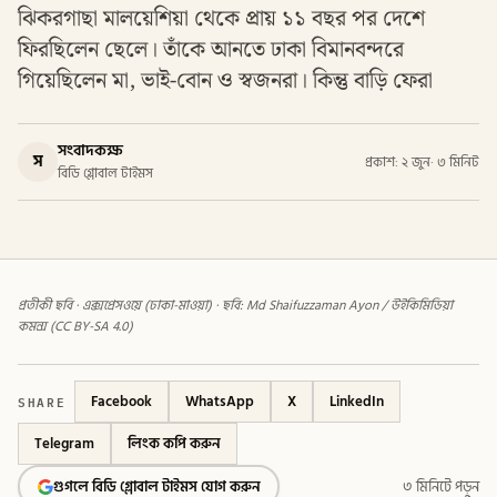
ঝিকরগাছা মালয়েশিয়া থেকে প্রায় ১১ বছর পর দেশে
ফিরছিলেন ছেলে। তাঁকে আনতে ঢাকা বিমানবন্দরে
গিয়েছিলেন মা, ভাই-বোন ও স্বজনরা। কিন্তু বাড়ি ফেরা
সংবাদকক্ষ
স
প্রকাশ: ২ জুন
·
৩ মিনিট
বিডি গ্লোবাল টাইমস
প্রতীকী ছবি · এক্সপ্রেসওয়ে (ঢাকা-মাওয়া) · ছবি: Md Shaifuzzaman Ayon / উইকিমিডিয়া
কমন্স (CC BY-SA 4.0)
SHARE
Facebook
WhatsApp
X
LinkedIn
Telegram
লিংক কপি করুন
গুগলে বিডি গ্লোবাল টাইমস যোগ করুন
৩ মিনিটে পড়ুন