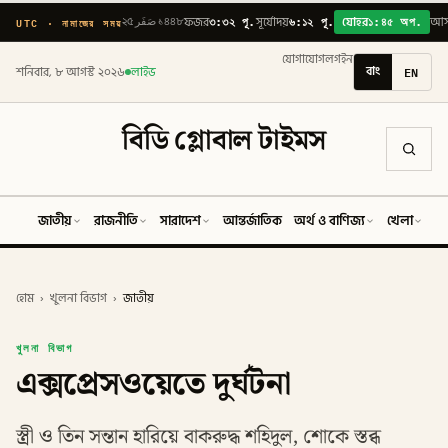
৩:৩২ পূ.
৬:১২ পূ.
১:৪৫ অপ.
UTC · নামাজের সময়
২৫ صَفَر ১৪৪৮
ফজর
সূর্যোদয়
যোহর
আ
যোগাযোগ
লগইন
বাং
EN
শনিবার, ৮ আগস্ট ২০২৬
লাইভ
বিডি গ্লোবাল টাইমস
জাতীয়
রাজনীতি
সারাদেশ
আন্তর্জাতিক
অর্থ ও বাণিজ্য
খেলা
ব
হোম
›
খুলনা বিভাগ
›
জাতীয়
খুলনা বিভাগ
এক্সপ্রেসওয়েতে দুর্ঘটনা
স্ত্রী ও তিন সন্তান হারিয়ে বাকরুদ্ধ শহিদুল, শোকে স্তব্ধ