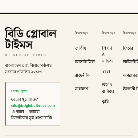
বিডি গ্লোবাল
বিভাগসমূহ
বিভাগসমূহ
বিভাগসমূহ
টাইমস
জাতীয়
শিক্ষা
ফিচার
ও
BD GLOBAL TIMES
সাহিত্য
আন্তর্জাতিক
লাইফস্টা
বাংলাদেশ এবং বিশ্বের সর্বশেষ
স্বাস্থ্য
সংবাদ। প্রতিষ্ঠিত ২০১৮।
রাজনীতি
অপরাধ
অর্থ ও
সারাদেশ
ইসলামী বি
খবরের সূত্র
বাণিজ্য
খবরের সূত্র আছে?
কৃষি
info@bdglobaltimes.com
-এ পাঠান — আমরা
ডিফল্টভাবে সূত্র গোপন রাখি।