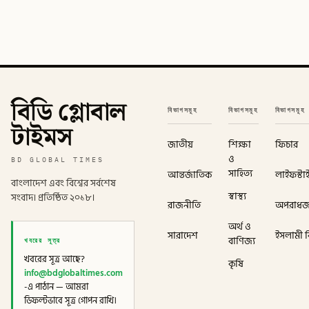
বিডি গ্লোবাল
বিভাগসমূহ
বিভাগসমূহ
বিভাগসমূহ
টাইমস
জাতীয়
শিক্ষা
ফিচার
ও
BD GLOBAL TIMES
সাহিত্য
আন্তর্জাতিক
লাইফস্টা
বাংলাদেশ এবং বিশ্বের সর্বশেষ
স্বাস্থ্য
সংবাদ। প্রতিষ্ঠিত ২০১৮।
রাজনীতি
অপরাধ
অর্থ ও
সারাদেশ
ইসলামী বি
খবরের সূত্র
বাণিজ্য
খবরের সূত্র আছে?
কৃষি
info@bdglobaltimes.com
-এ পাঠান — আমরা
ডিফল্টভাবে সূত্র গোপন রাখি।