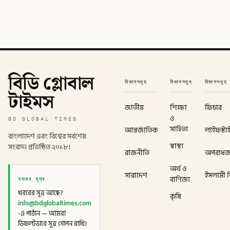
বিডি গ্লোবাল
বিভাগসমূহ
বিভাগসমূহ
বিভাগসমূহ
টাইমস
জাতীয়
শিক্ষা
ফিচার
ও
BD GLOBAL TIMES
সাহিত্য
আন্তর্জাতিক
লাইফস্টা
বাংলাদেশ এবং বিশ্বের সর্বশেষ
স্বাস্থ্য
সংবাদ। প্রতিষ্ঠিত ২০১৮।
রাজনীতি
অপরাধ
অর্থ ও
সারাদেশ
ইসলামী বি
খবরের সূত্র
বাণিজ্য
খবরের সূত্র আছে?
কৃষি
info@bdglobaltimes.com
-এ পাঠান — আমরা
ডিফল্টভাবে সূত্র গোপন রাখি।