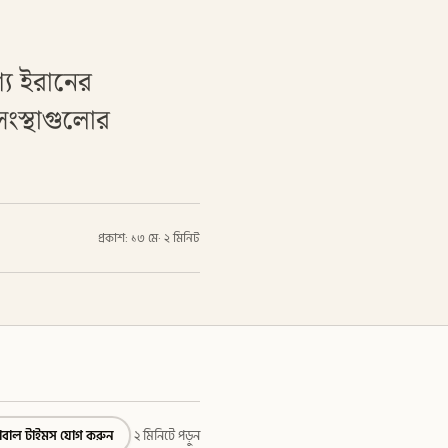
শ্যে ইরানের
সংস্থাগুলোর
প্রকাশ: ১৩ মে
·
২ মিনিট
্লোবাল টাইমস যোগ করুন
২ মিনিটে পড়ুন