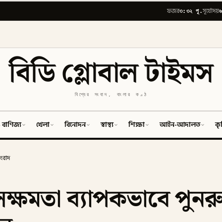
৩:৩২ পূ.
৬
ফজর
সূর্যোদয়
বিডি গ্লোবাল টাইমস
বিশ্বের সংবাদ, বাংলার কণ্ঠ
 বাণিজ্য
খেলা
বিনোদন
স্বাস্থ্য
শিক্ষা
আইন-আদালত
কৃ
ংবাদ
র সক্ষমতা ব্যাপকভাবে পুনরু