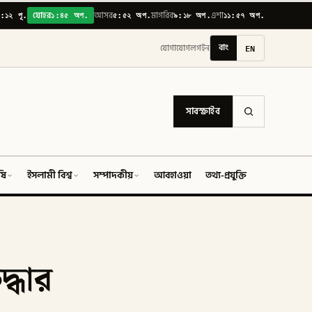
:১২ পূ.
১:৪৫ অপ.
৫:৫২ অপ.
৯:১৮ অপ.
১১:৫৭ অপ.
যোহর
আসর
মাগরিব
এশা
বাং
EN
যোগাযোগ
লগইন
সাবস্ক্রাইব
ষি
ইসলামী বিশ্ব
সম্পাদকীয়
আবহাওয়া
তথ্য-প্রযুক্তি
ফিচার
দ্ধার