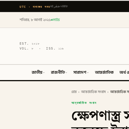
UTC · নামাজের সময়
২৫ صَفَر ১৪৪৮
শনিবার, ৮ আগস্ট ২০২৬
লাইভ
EST.
২০১৮
VOL.
৮
· ISS.
১১৬
জাতীয়
রাজনীতি
সারাদেশ
আন্তর্জাতিক
অর্থ ও
হোম
›
আন্তর্জাতিক সংবাদ
›
আন্তর্জাতিক স
আন্তর্জাতিক সংবাদ
ক্ষেপণাস্ত্