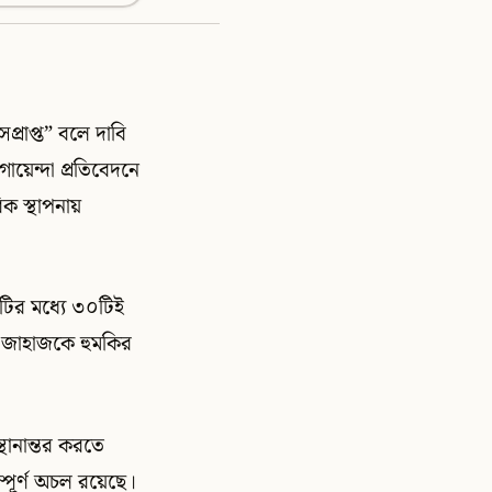
সপ্রাপ্ত” বলে দাবি
োয়েন্দা প্রতিবেদনে
িক স্থাপনায়
ঁটির মধ্যে ৩০টিই
ী জাহাজকে হুমকির
্থানান্তর করতে
্পূর্ণ অচল রয়েছে।