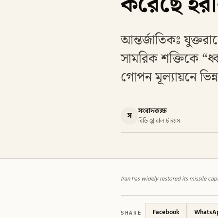
করেছে ইর
আন্তর্জাতিকঃ যুক্তরাষ্
সামরিক শক্তিকে “ধ্ব
গোপন মূল্যায়নে ভিন্
সংবাদকক্ষ
স
বিডি গ্লোবাল টাইমস
Iran has widely restored its missile cap
SHARE
Facebook
WhatsA