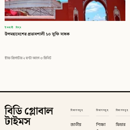
ইসলামী বিশ্ব
উপমহাদেশের প্রভাবশালী ১০ সুফি সাধক
স্টাফ রিপোর্টার
·
২ ঘণ্টা আগে
·
৩ মিনিট
বিডি গ্লোবাল
বিভাগসমূহ
বিভাগসমূহ
বিভাগসমূহ
টাইমস
জাতীয়
শিক্ষা
ফিচার