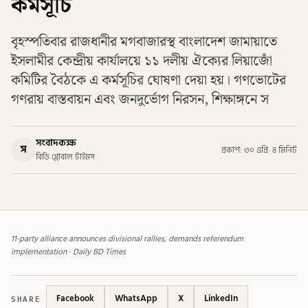
কর্মসূচি
বৃহস্পতিবার রাজধানীর মগবাজারস্থ বাংলাদেশ জামায়াতে
ইসলামীর কেন্দ্রীয় কার্যালয়ে ১১ দলীয় ঐক্যের লিয়াজোঁ
কমিটির বৈঠকে এ কর্মসূচির ঘোষণা দেয়া হয়। গণভোটের
গণরায় বাস্তবায়ন এবং জনদুর্ভোগ নিরসন, শিক্ষাঙ্গনে স
সংবাদকক্ষ
স
প্রকাশ: ৩০ এপ্রি
·
৪ মিনিট
বিডি গ্লোবাল টাইমস
11-party alliance announces divisional rallies, demands referendum
implementation · Daily BD Times
SHARE
Facebook
WhatsApp
X
LinkedIn