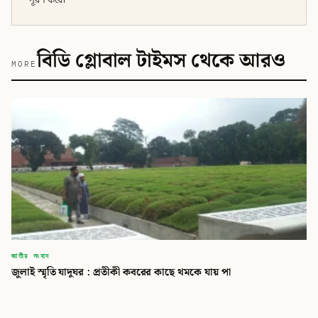
বিডি গ্লোবাল টাইমস থেকে আরও
MORE
জাতীয় সংবাদ
জুলাই স্মৃতি যাদুঘর : প্রতীকী কবরের কাছে থমকে যায় পা