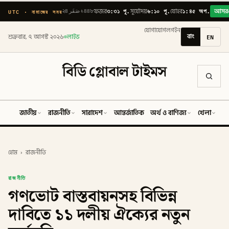
৩:৩১ পূ.
৬:১০ পূ.
১:৪৫ অপ.
UTC · নামাজের সময়
২৪ صَفَر ১৪৪৮
ফজর
সূর্যোদয়
যোহর
আসর
যোগাযোগ
লগইন
বাং
EN
শুক্রবার, ৭ আগস্ট ২০২৬
লাইভ
বিডি গ্লোবাল টাইমস
জাতীয়
রাজনীতি
সারাদেশ
আন্তর্জাতিক
অর্থ ও বাণিজ্য
খেলা
ব
হোম
›
রাজনীতি
রাজনীতি
গণভোট বাস্তবায়নসহ বিভিন্ন
দাবিতে ১১ দলীয় ঐক্যের নতুন