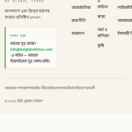
ও
BD GLOBAL TIMES
সাহিত্য
আন্তর্জাতিক
লাইফস্টা
বাংলাদেশ এবং বিশ্বের সর্বশেষ
স্বাস্থ্য
সংবাদ। প্রতিষ্ঠিত ২০১৮।
রাজনীতি
অপরাধ
অর্থ ও
সারাদেশ
ইসলামী বি
খবরের সূত্র
বাণিজ্য
খবরের সূত্র আছে?
কৃষি
info@bdglobaltimes.com
-এ পাঠান — আমরা
ডিফল্টভাবে সূত্র গোপন রাখি।
আমাদের সম্পর্কে
সম্পাদকীয় নীতি
মাস্টহেড
সংশোধনী
গোপনীয়তা
শর্তাবলী
©
২০২৬
বিডি গ্লোবাল টাইমস