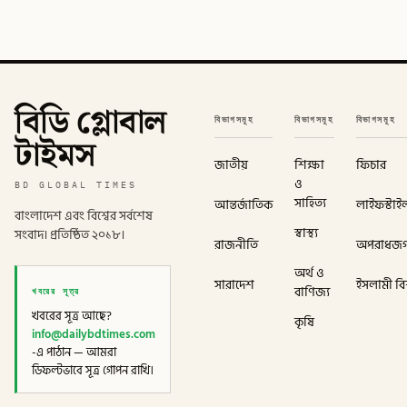
বিডি গ্লোবাল
বিভাগসমূহ
বিভাগসমূহ
বিভাগসমূহ
টাইমস
জাতীয়
শিক্ষা
ফিচার
ও
BD GLOBAL TIMES
সাহিত্য
আন্তর্জাতিক
লাইফস্টাই
বাংলাদেশ এবং বিশ্বের সর্বশেষ
স্বাস্থ্য
সংবাদ। প্রতিষ্ঠিত ২০১৮।
রাজনীতি
অপরাধজ
অর্থ ও
সারাদেশ
ইসলামী বিশ
খবরের সূত্র
বাণিজ্য
খবরের সূত্র আছে?
কৃষি
info@dailybdtimes.com
-এ পাঠান — আমরা
ডিফল্টভাবে সূত্র গোপন রাখি।