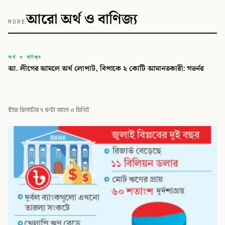
আরো অর্থ ও বাণিজ্য
MORE
বিডি
অর্থ ও বাণিজ্য
আ. লীগের আমলে অর্থ লোপাট, বিপাকে ২ কোটি আমানতকারী: গভর্নর
বিডি গ্লোবাল টাইমস
স্টাফ রিপোর্টার
·
৭ ঘণ্টা আগে
·
৩ মিনিট