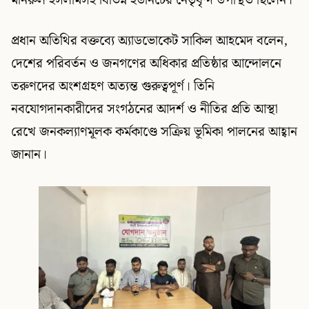
মনিরুল ইসলামসহ বিভিন্ন ইউনিটের নেতৃবৃন্দ উপস্থিত ছিলেন।
প্রধান অতিথির বক্তব্যে অ্যাডভোকেট সাকিল আহমেদ বলেন,
দেশের পরিবর্তন ও জনগণের অধিকার প্রতিষ্ঠার আন্দোলনে
তরুণদের অংশগ্রহণ অত্যন্ত গুরুত্বপূর্ণ। তিনি
নবযোগদানকারীদের সংগঠনের আদর্শ ও নীতির প্রতি আস্থা
রেখে জনকল্যাণমূলক কর্মকাণ্ডে সক্রিয় ভূমিকা পালনের আহ্বান
জানান।