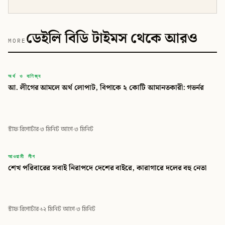
ডেইলি বিডি টাইমস থেকে আরও
MORE
বিডি
অর্থ ও বাণিজ্য
আ. লীগের আমলে অর্থ লোপাট, বিপাকে ২ কোটি আমানতকারী: গভর্নর
ডেইলি বিডি টাইমস
স্টাফ রিপোর্টার
·
৩ মিনিট আগে
·
৩ মিনিট
বিডি
আওয়ামী লীগ
শেখ পরিবারের সবাই নিরাপদে দেশের বাইরে, কারাগারে দলের বহু নেতা
ডেইলি বিডি টাইমস
স্টাফ রিপোর্টার
·
১২ মিনিট আগে
·
৩ মিনিট