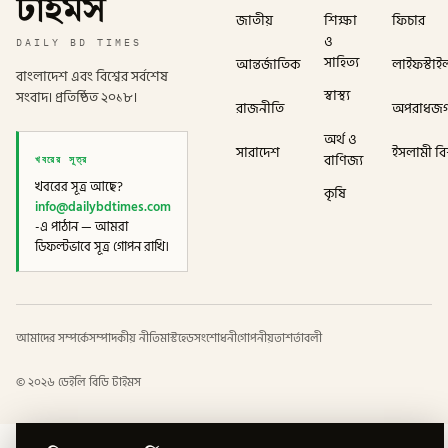
টাইমস
জাতীয়
শিক্ষা
ফিচার
ও
DAILY BD TIMES
সাহিত্য
আন্তর্জাতিক
লাইফস্টাই
বাংলাদেশ এবং বিশ্বের সর্বশেষ
স্বাস্থ্য
সংবাদ। প্রতিষ্ঠিত ২০১৮।
রাজনীতি
অপরাধজ
অর্থ ও
সারাদেশ
ইসলামী বিশ
খবরের সূত্র
বাণিজ্য
খবরের সূত্র আছে?
কৃষি
info@dailybdtimes.com
-এ পাঠান — আমরা
ডিফল্টভাবে সূত্র গোপন রাখি।
আমাদের সম্পর্কে
সম্পাদকীয় নীতি
মাস্টহেড
সংশোধনী
গোপনীয়তা
শর্তাবলী
©
২০২৬
ডেইলি বিডি টাইমস