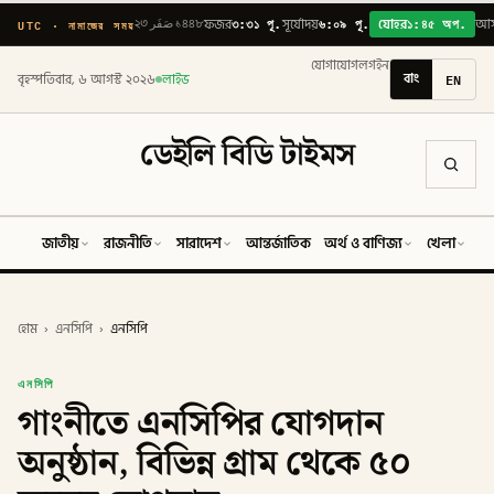
৩:৩১ পূ.
৬:০৯ পূ.
১:৪৫ অপ.
UTC · নামাজের সময়
২৩ صَفَر ১৪৪৮
ফজর
সূর্যোদয়
যোহর
আ
যোগাযোগ
লগইন
বাং
EN
বৃহস্পতিবার, ৬ আগস্ট ২০২৬
লাইভ
ডেইলি বিডি টাইমস
জাতীয়
রাজনীতি
সারাদেশ
আন্তর্জাতিক
অর্থ ও বাণিজ্য
খেলা
ব
হোম
›
এনসিপি
›
এনসিপি
এনসিপি
গাংনীতে এনসিপির যোগদান
অনুষ্ঠান, বিভিন্ন গ্রাম থেকে ৫০