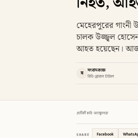
নিহত, আহ
মেহেরপুরের গাংনী উ
চালক উজ্জ্বল হোসেন
আহত হয়েছেন। আজ ব
সংবাদকক্ষ
স
বিডি গ্লোবাল টাইমস
প্রতীকী ছবি: অ্যাম্বুলেন্স
SHARE
Facebook
WhatsA