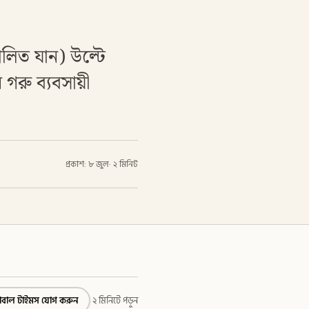
ালিত যান) উল্টে
গরু ব্যবসায়ী
প্রকাশ: ৮ জুল
·
২ মিনিট
্লোবাল টাইমস যোগ করুন
২ মিনিটে পড়ুন