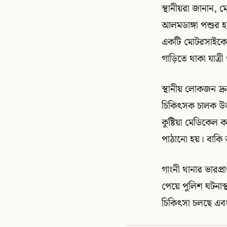
স্থানীয়রা জানান, 
আলমডাঙ্গা পশুর হ
একটি মোটরসাইকেলকে
গাড়িতে থাকা যাত্র
স্থানীয় লোকজন দ্র
চিকিৎসক চালক উজ
কুষ্টিয়া মেডিক
পাঠানো হয়। বাকি 
গাংনী থানার ভারপ্রা
পেয়ে পুলিশ ঘটনাস
চিকিৎসা চলছে এবং