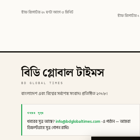
স্টাফ রিপোর্টার
·
২১ ঘণ্টা আগে
·
৩ মিনিট
স্টাফ রিপোর্টার
·
১
বিডি গ্লোবাল টাইমস
BD GLOBAL TIMES
বাংলাদেশ এবং বিশ্বের সর্বশেষ সংবাদ। প্রতিষ্ঠিত ২০১৮।
খবরের সূত্র
খবরের সূত্র আছে?
info@bdglobaltimes.com
-এ পাঠান — আমরা
ডিফল্টভাবে সূত্র গোপন রাখি।