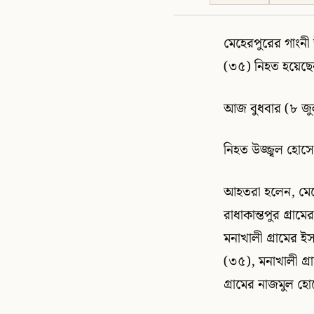
মেহেরপুরের গাংনী 
(৩৫) নিহত হয়েছে
আজ বুধবার (৮ জুল
নিহত উজ্জ্বল হোস
আহতরা হলেন, মেহে
রাধাকান্তপুর গ্র
মনাখালী গ্রামের
(৩৫), মনাখালী গ্
গ্রামের নাজমুল হো