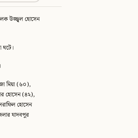
চালক উজ্জ্বল হোসেন
া ঘটে।
।
া মিয়া (৬০),
বির হোসেন (৪২),
ইসরাফিল হোসেন
েলার যাদবপুর