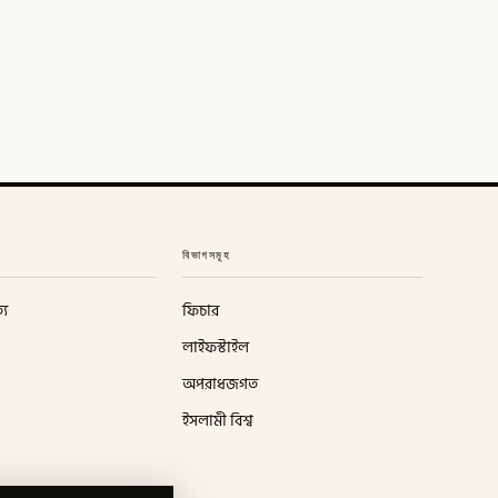
বিভাগসমূহ
্য
ফিচার
লাইফস্টাইল
অপরাধজগত
ইসলামী বিশ্ব