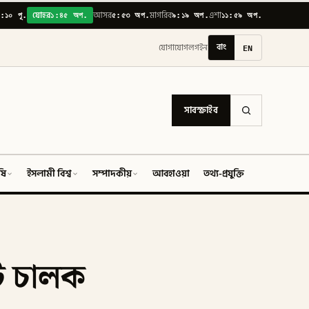
:১০ পূ.
১:৪৫ অপ.
৫:৫৩ অপ.
৯:১৯ অপ.
১১:৫৯ অপ.
যোহর
আসর
মাগরিব
এশা
বাং
EN
যোগাযোগ
লগইন
সাবস্ক্রাইব
ষি
ইসলামী বিশ্ব
সম্পাদকীয়
আবহাওয়া
তথ্য-প্রযুক্তি
ফিচার
টে চালক