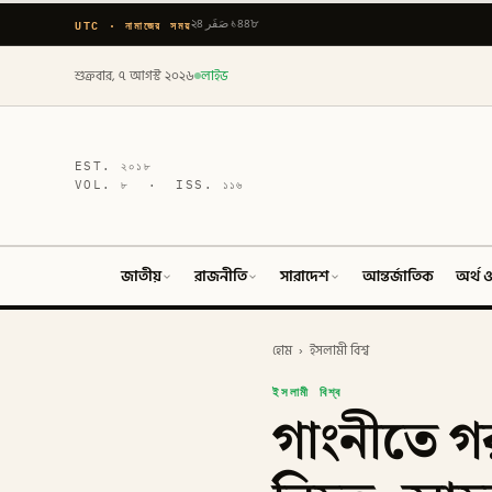
UTC · নামাজের সময়
২৪ صَفَر ১৪৪৮
শুক্রবার, ৭ আগস্ট ২০২৬
লাইভ
EST.
২০১৮
VOL.
৮
· ISS.
১১৬
জাতীয়
রাজনীতি
সারাদেশ
আন্তর্জাতিক
অর্থ ও
হোম
›
ইসলামী বিশ্ব
ইসলামী বিশ্ব
গাংনীতে গর