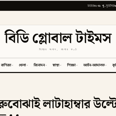
৩:৩১ পূ.
৬
ফজর
সূর্যোদয়
বিডি গ্লোবাল টাইমস
বিশ্বের সংবাদ, বাংলার কণ্ঠ
 বাণিজ্য
খেলা
বিনোদন
স্বাস্থ্য
শিক্ষা
আইন-আদালত
কৃ
ুবোঝাই লাটাহাম্বার উল্