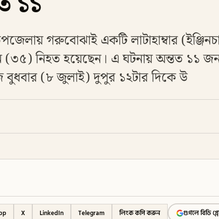
ত ১১
পজেলায় গরুবোঝাই একটি লাটাহাম্বার (ইঞ্জিনচ
 (৩৫) নিহত হয়েছেন। এ ঘটনায় অন্তত ১১ জন 
ুধবার (৮ জুলাই) দুপুর ১২টার দিকে উ
pp
X
LinkedIn
Telegram
লিংক কপি করুন
গুগলে বিডি গ