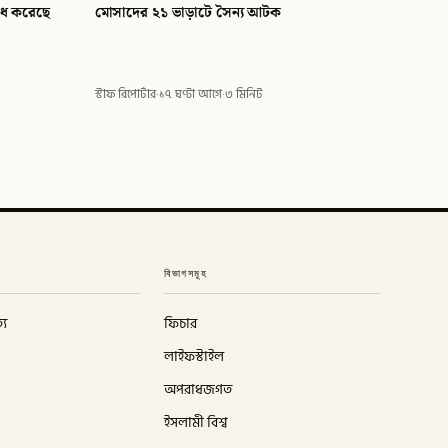
রাধ করেছে
মোসাদের ২১ ভাড়াটে সৈন্য আটক
স্টাফ রিপোর্টার
·
১৭ ঘণ্টা আগে
·
৩ মিনিট
বিভাগসমূহ
্য
ফিচার
লাইফস্টাইল
অপরাধজগত
ইসলামী বিশ্ব