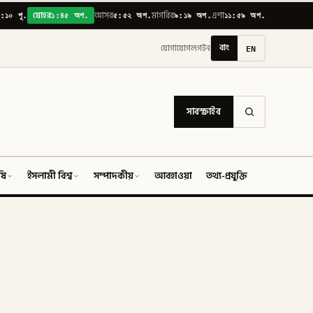
:১০ পূ.
১:৪৫ অপ.
৫:৫২ অপ.
৯:১৯ অপ.
১১:৫৯ অপ.
যোহর
আসর
মাগরিব
এশা
বাং
EN
যোগাযোগ
লগইন
সাবস্ক্রাইব
ষি
ইসলামী বিশ্ব
সম্পাদকীয়
আবহাওয়া
তথ্য-প্রযুক্তি
ফিচার