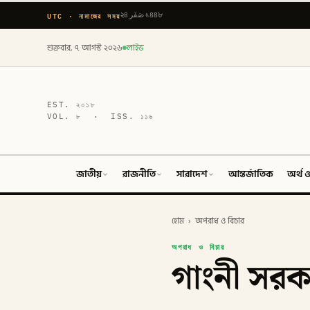
UTC · নামাজের সময়
২৪ صَفَر ১৪৪৮
শুক্রবার, ৭ আগস্ট ২০২৬
লাইভ
EST.
২০১৮
VOL.
৮
· ISS.
১১৬
জাতীয়
রাজনীতি
সারাদেশ
আন্তর্জাতিক
অর্থ ও
হোম
›
অপরাধ ও বিচার
অপরাধ ও বিচার
গাংনী সরকা