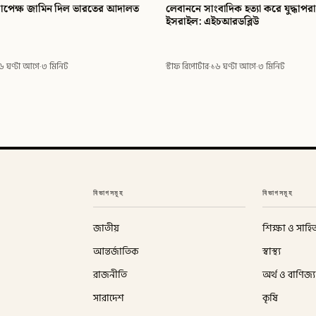
সাপেক্ষ জামিন দিল ভারতের আদালত
লেবাননে সাংবাদিক হত্যা করে যুদ্ধাপ
ইসরাইল: এইচআরডব্লিউ
৬ ঘণ্টা আগে
·
৩ মিনিট
স্টাফ রিপোর্টার
·
১৬ ঘণ্টা আগে
·
৩ মিনিট
বিভাগসমূহ
বিভাগসমূহ
জাতীয়
শিক্ষা ও সাহিত
আন্তর্জাতিক
স্বাস্থ্য
রাজনীতি
অর্থ ও বাণিজ্য
সারাদেশ
কৃষি