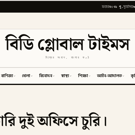
৩:৩১ পূ.
৬
ফজর
সূর্যোদয়
বিডি গ্লোবাল টাইমস
বিশ্বের সংবাদ, বাংলার কণ্ঠ
 বাণিজ্য
খেলা
বিনোদন
স্বাস্থ্য
শিক্ষা
আইন-আদালত
কৃ
রি দুই অফিসে চুরি।