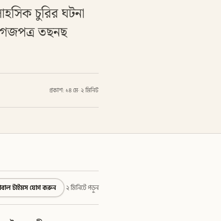
সাহসিক চুরির ঘটনা
কাগজপত্র তছনছ
প্রকাশ: ১৪ মে
·
২ মিনিট
্লোবাল টাইমস যোগ করুন
২ মিনিটে পড়ুন