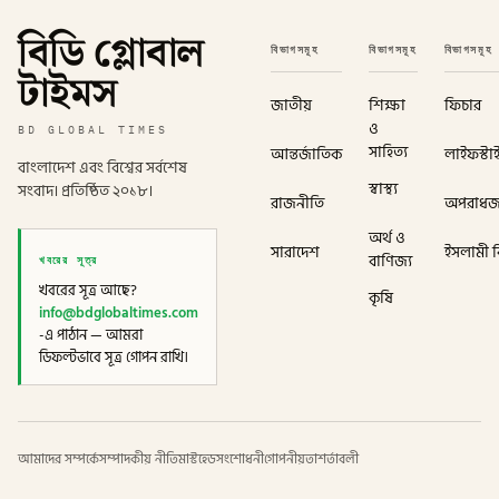
বিডি গ্লোবাল
বিভাগসমূহ
বিভাগসমূহ
বিভাগসমূহ
টাইমস
জাতীয়
শিক্ষা
ফিচার
ও
BD GLOBAL TIMES
সাহিত্য
আন্তর্জাতিক
লাইফস্টা
বাংলাদেশ এবং বিশ্বের সর্বশেষ
স্বাস্থ্য
সংবাদ। প্রতিষ্ঠিত ২০১৮।
রাজনীতি
অপরাধ
অর্থ ও
সারাদেশ
ইসলামী বি
খবরের সূত্র
বাণিজ্য
খবরের সূত্র আছে?
কৃষি
info@bdglobaltimes.com
-এ পাঠান — আমরা
ডিফল্টভাবে সূত্র গোপন রাখি।
আমাদের সম্পর্কে
সম্পাদকীয় নীতি
মাস্টহেড
সংশোধনী
গোপনীয়তা
শর্তাবলী