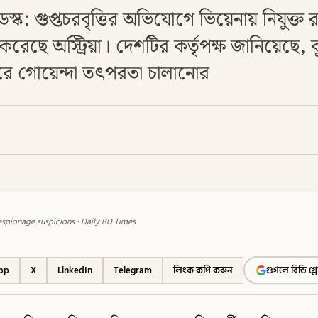
স্ক: গুপ্তচরবৃত্তির অভিযোগে ভিয়েনায় নিযুক্ত 
র করেছে অস্ট্রিয়া। দেশটির কর্তৃপক্ষ জানিয়েছে,
করে গোয়েন্দা তৎপরতা চালানোর
espionage suspicions · Daily BD Times
pp
X
LinkedIn
Telegram
লিংক কপি করুন
গুগলে বিডি গ