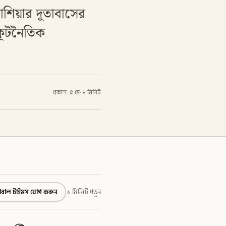
রাশিয়ার দূতাবাসের
 কূটনৈতিক
প্রকাশ: ৫ মে
·
১ মিনিট
্লোবাল টাইমস যোগ করুন
১ মিনিটে পড়ুন