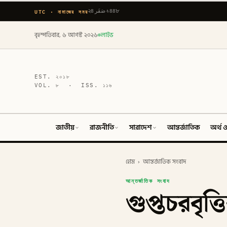
UTC · নামাজের সময়
২৪ صَفَر ১৪৪৮
বৃহস্পতিবার, ৬ আগস্ট ২০২৬
লাইভ
EST.
২০১৮
VOL.
৮
· ISS.
১১৬
জাতীয়
রাজনীতি
সারাদেশ
আন্তর্জাতিক
অর্থ ও
হোম
›
আন্তর্জাতিক সংবাদ
আন্তর্জাতিক সংবাদ
গুপ্তচরবৃত্