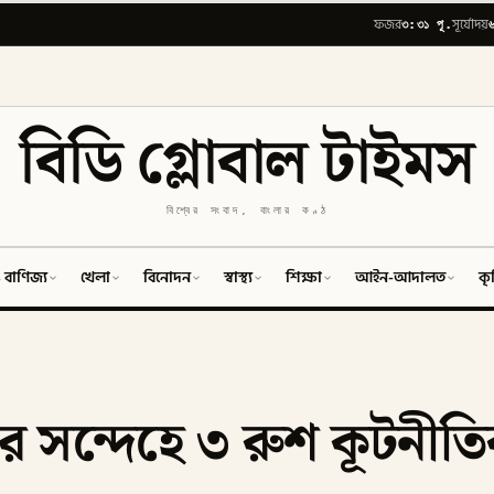
৩:৩১ পূ.
ফজর
সূর্যোদয়
বিডি গ্লোবাল টাইমস
বিশ্বের সংবাদ, বাংলার কণ্ঠ
 বাণিজ্য
খেলা
বিনোদন
স্বাস্থ্য
শিক্ষা
আইন-আদালত
কৃ
তির সন্দেহে ৩ রুশ কূটনীতি