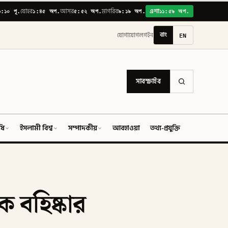
৬:১০ পূ.
১:৪৫ অপ.
৫:৫২ অপ.
৯:১৯ অপ.
১১:৫৯ অপ.
যোহর
আসর
মাগরিব
এশা
বাং
EN
যোগাযোগ
লগইন
সাবস্ক্রাইব
ষি
ইসলামী বিশ্ব
সম্পাদকীয়
আবহাওয়া
তথ্য-প্রযুক্তি
ফিচার
ক বহিষ্কার