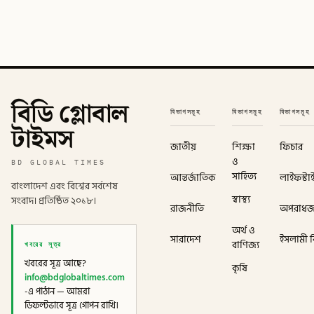
বিডি গ্লোবাল
বিভাগসমূহ
বিভাগসমূহ
বিভাগসমূহ
টাইমস
জাতীয়
শিক্ষা
ফিচার
ও
BD GLOBAL TIMES
সাহিত্য
আন্তর্জাতিক
লাইফস্টা
বাংলাদেশ এবং বিশ্বের সর্বশেষ
স্বাস্থ্য
সংবাদ। প্রতিষ্ঠিত ২০১৮।
রাজনীতি
অপরাধ
অর্থ ও
সারাদেশ
ইসলামী বি
খবরের সূত্র
বাণিজ্য
খবরের সূত্র আছে?
কৃষি
info@bdglobaltimes.com
-এ পাঠান — আমরা
ডিফল্টভাবে সূত্র গোপন রাখি।