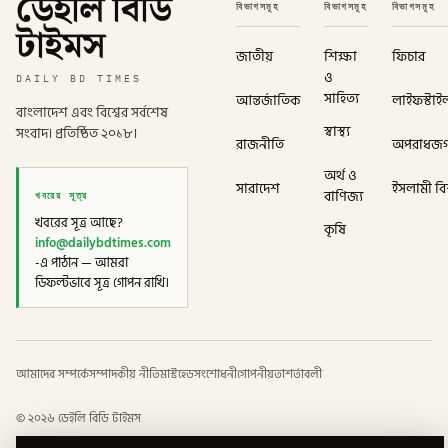
ডেইলি বিডি
বিভাগসমূহ
বিভাগসমূহ
বিভাগসমূহ
টাইমস
জাতীয়
শিক্ষা
ফিচার
ও
DAILY BD TIMES
সাহিত্য
আন্তর্জাতিক
লাইফস্টাই
বাংলাদেশ এবং বিশ্বের সর্বশেষ
স্বাস্থ্য
সংবাদ। প্রতিষ্ঠিত ২০১৮।
রাজনীতি
অপরাধজ
অর্থ ও
সারাদেশ
ইসলামী বিশ
খবরের সূত্র
বাণিজ্য
খবরের সূত্র আছে?
কৃষি
info@dailybdtimes.com
-এ পাঠান — আমরা
ডিফল্টভাবে সূত্র গোপন রাখি।
আমাদের সম্পর্কে
সম্পাদকীয় নীতি
মাস্টহেড
সংশোধনী
গোপনীয়তা
শর্তাবলী
©
২০২৬
ডেইলি বিডি টাইমস