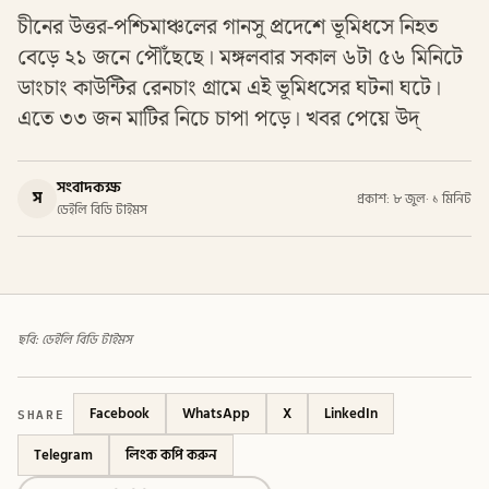
চীনের উত্তর-পশ্চিমাঞ্চলের গানসু প্রদেশে ভূমিধসে নিহত
বেড়ে ২১ জনে পৌঁছেছে। মঙ্গলবার সকাল ৬টা ৫৬ মিনিটে
ডাংচাং কাউন্টির রেনচাং গ্রামে এই ভূমিধসের ঘটনা ঘটে।
এতে ৩৩ জন মাটির নিচে চাপা পড়ে। খবর পেয়ে উদ্
সংবাদকক্ষ
স
প্রকাশ: ৮ জুল
·
১ মিনিট
ডেইলি বিডি টাইমস
ছবি: ডেইলি বিডি টাইমস
SHARE
Facebook
WhatsApp
X
LinkedIn
Telegram
লিংক কপি করুন