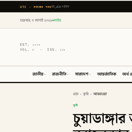
UTC · নামাজের সময়
২৪ صَفَر ১৪৪৮
শুক্রবার, ৭ আগস্ট ২০২৬
লাইভ
EST.
২০১৮
VOL.
৮
· ISS.
১১৬
জাতীয়
রাজনীতি
সারাদেশ
আন্তর্জাতিক
অর্থ ও
হোম
›
কৃষি
›
আবহাওয়া
কৃষি
চুয়াডাঙ্গ