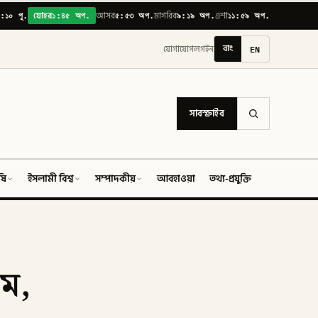
:১০ পূ.
১:৪৫ অপ.
৫:৫৩ অপ.
৯:১৯ অপ.
১১:৫৯ অপ.
যোহর
আসর
মাগরিব
এশা
বাং
EN
যোগাযোগ
লগইন
সাবস্ক্রাইব
ষি
ইসলামী বিশ্ব
সম্পাদকীয়
আবহাওয়া
তথ্য-প্রযুক্তি
ফিচার
মে,