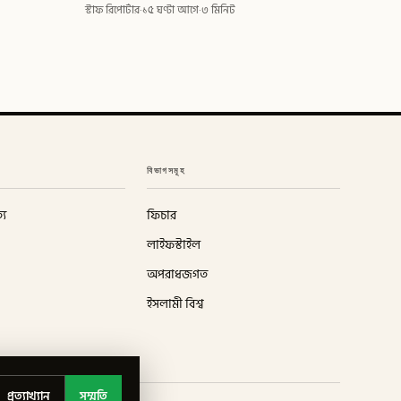
স্টাফ রিপোর্টার
·
১৫ ঘণ্টা আগে
·
৩ মিনিট
বিভাগসমূহ
্য
ফিচার
লাইফস্টাইল
অপরাধজগত
ইসলামী বিশ্ব
প্রত্যাখ্যান
সম্মতি