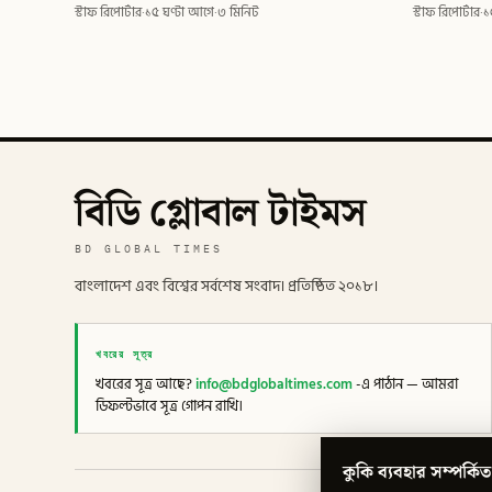
স্টাফ রিপোর্টার
·
১৫ ঘণ্টা আগে
·
৩ মিনিট
স্টাফ রিপোর্টার
·
১
বিডি গ্লোবাল টাইমস
BD GLOBAL TIMES
বাংলাদেশ এবং বিশ্বের সর্বশেষ সংবাদ। প্রতিষ্ঠিত ২০১৮।
খবরের সূত্র
খবরের সূত্র আছে?
info@bdglobaltimes.com
-এ পাঠান — আমরা
ডিফল্টভাবে সূত্র গোপন রাখি।
কুকি ব্যবহার সম্পর্কিত