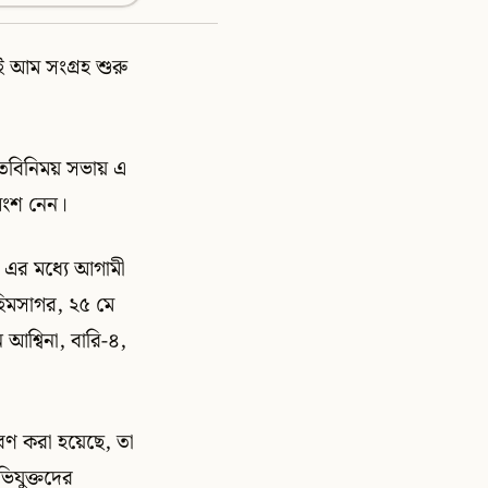
ই আম সংগ্রহ শুরু
মতবিনিময় সভায় এ
 অংশ নেন।
। এর মধ্যে আগামী
হিমসাগর, ২৫ মে
আশ্বিনা, বারি-৪,
ারণ করা হয়েছে, তা
িযুক্তদের