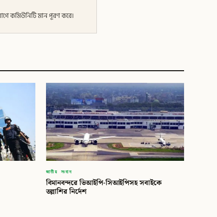
র আগে কমিউনিটি মান পূরণ করে।
জাতীয় সংবাদ
বিমানবন্দরে ভিআইপি-সিআইপিসহ সবাইকে
তল্লাশির নির্দেশ