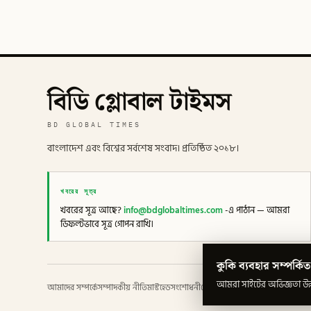
বিডি গ্লোবাল টাইমস
BD GLOBAL TIMES
বাংলাদেশ এবং বিশ্বের সর্বশেষ সংবাদ। প্রতিষ্ঠিত ২০১৮।
খবরের সূত্র
খবরের সূত্র আছে?
info@bdglobaltimes.com
-এ পাঠান — আমরা
ডিফল্টভাবে সূত্র গোপন রাখি।
কুকি ব্যবহার সম্পর্কিত
আমরা সাইটের অভিজ্ঞতা উন্ন
আমাদের সম্পর্কে
সম্পাদকীয় নীতি
মাস্টহেড
সংশোধনী
গোপনীয়তা
শর্তাবলী