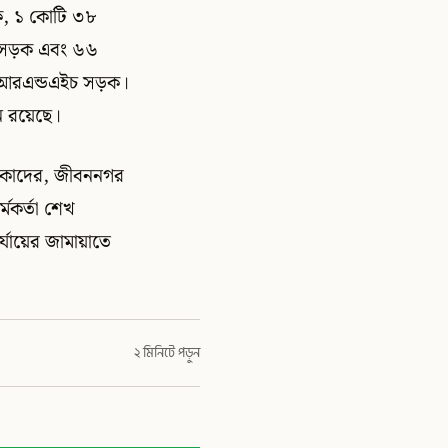
ড়ক, ১ কোটি ৩৮
ুর সড়ক এবং ৬৬
লা আরএন্ডএইচ সড়ক।
ন রয়েছে।
ুল কাদের, জীবননগর
মকর্তা শেখ
্যায়ের জামায়াতে
২ মিনিটে পড়ুন