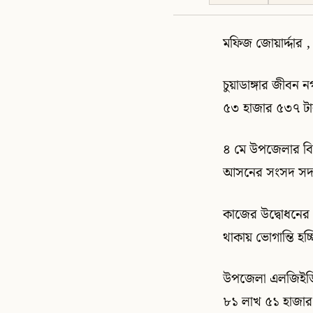
মফিজ জোয়ার্দ্দার , চ
চুয়াডাঙ্গার জীবন
৫৩ হাজার ৫৩৭ টাক
৪ মে উপজেলার বিভ
আসনের সংসদ সদস
কাজের উদ্বোধনের 
থাকায় ভোগান্তি হচ্
উপজেলা এলজিইডির 
৮১ লাখ ৫১ হাজার 