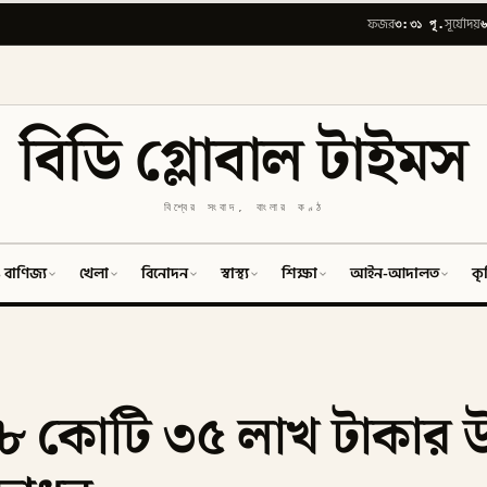
৩:৩১ পূ.
৬
ফজর
সূর্যোদয়
বিডি গ্লোবাল টাইমস
বিশ্বের সংবাদ, বাংলার কণ্ঠ
 বাণিজ্য
খেলা
বিনোদন
স্বাস্থ্য
শিক্ষা
আইন-আদালত
কৃ
য় ৮ কোটি ৩৫ লাখ টাকার উ