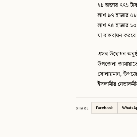
২৯ হাজার ৭৭১ টাকা
লাখ ৯৭ হাজার ৫৮৮
লাখ ৭৫ হাজার ১০৮
যা বাস্তবায়ন করব
এসব উদ্বোধন অনুষ
উপজেলা জামায়াতের
সোলায়মান, উপজেলা
ইসলামীর নেতাকর্মীব
SHARE
Facebook
WhatsA