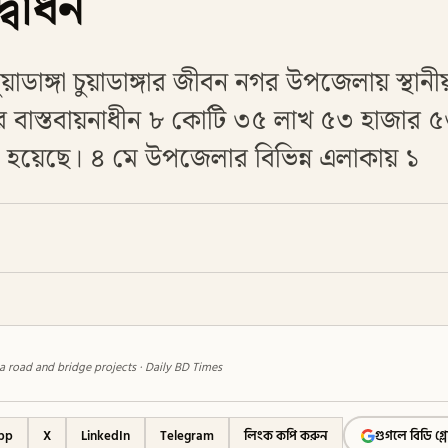
বোধন
চুয়াডাঙ্গা চুয়াডাঙ্গার জীবন নগর উপজেলায় স্থা
র বাস্তবায়নাধীন ৮ কোটি ৩৫ লাখ ৫৩ হাজার ৫
 হয়েছে। ৪ মে উপজেলার বিভিন্ন এলাকায় ১
a road and bridge projects · Daily BD Times
pp
X
LinkedIn
Telegram
লিংক কপি করুন
গুগলে বিডি গ