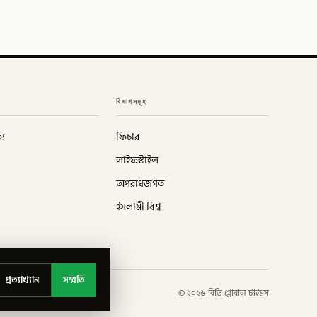
বিভাগসমূহ
্য
ফিচার
লাইফস্টাইল
অপরাধজগত
ইসলামী বিশ্ব
প্রত্যাখ্যান
সম্মতি
©
২০২৬
বিডি গ্লোবাল টাইমস