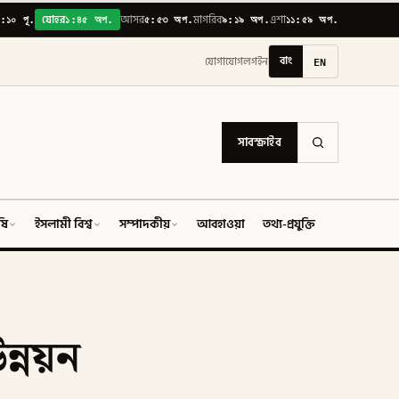
:১০ পূ.
১:৪৫ অপ.
৫:৫৩ অপ.
৯:১৯ অপ.
১১:৫৯ অপ.
যোহর
আসর
মাগরিব
এশা
বাং
EN
যোগাযোগ
লগইন
সাবস্ক্রাইব
ষি
ইসলামী বিশ্ব
সম্পাদকীয়
আবহাওয়া
তথ্য-প্রযুক্তি
ফিচার
ন্নয়ন