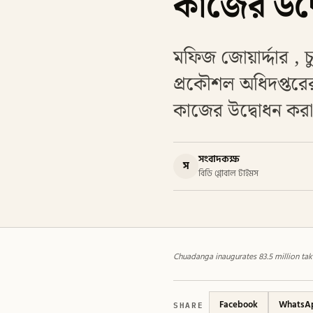
কাজের উদ্
মফিজ জোয়ার্দ্দার , 
প্রকৌশল অধিদপ্তরে
কাজের উদ্বোধন করা
সংবাদকক্ষ
স
বিডি গ্লোবাল টাইমস
Chuadanga inaugurates 83.5 million tak
SHARE
Facebook
WhatsA