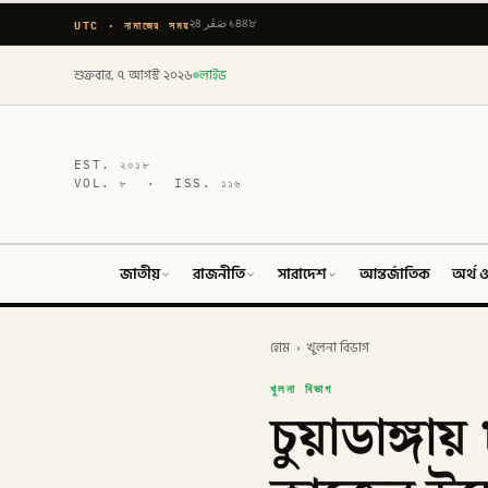
UTC · নামাজের সময়
২৪ صَفَر ১৪৪৮
শুক্রবার, ৭ আগস্ট ২০২৬
লাইভ
EST.
২০১৮
VOL.
৮
· ISS.
১১৬
জাতীয়
রাজনীতি
সারাদেশ
আন্তর্জাতিক
অর্থ ও
হোম
›
খুলনা বিভাগ
খুলনা বিভাগ
চুয়াডাঙ্গা