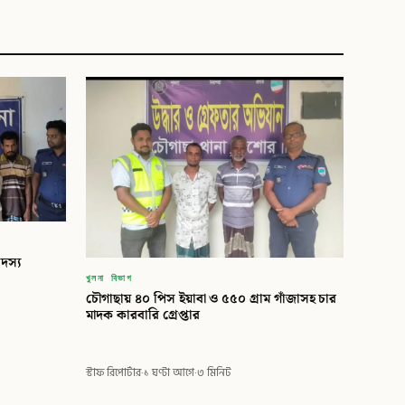
সদস্য
খুলনা বিভাগ
চৌগাছায় ৪০ পিস ইয়াবা ও ৫৫০ গ্রাম গাঁজাসহ চার
মাদক কারবারি গ্রেপ্তার
স্টাফ রিপোর্টার
·
১ ঘণ্টা আগে
·
৩ মিনিট