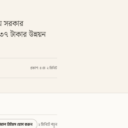
নীয় সরকার
৩৭ টাকার উন্নয়ন
প্রকাশ: ৪ মে
·
২ মিনিট
্লোবাল টাইমস যোগ করুন
২ মিনিটে পড়ুন