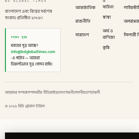
ও
BD GLOBAL TIMES
সাহিত্য
আন্তর্জাতিক
লাইফস্টা
বাংলাদেশ এবং বিশ্বের সর্বশেষ
স্বাস্থ্য
সংবাদ। প্রতিষ্ঠিত ২০১৮।
রাজনীতি
অপরাধ
অর্থ ও
সারাদেশ
ইসলামী বি
খবরের সূত্র
বাণিজ্য
খবরের সূত্র আছে?
কৃষি
info@bdglobaltimes.com
-এ পাঠান — আমরা
ডিফল্টভাবে সূত্র গোপন রাখি।
আমাদের সম্পর্কে
সম্পাদকীয় নীতি
মাস্টহেড
সংশোধনী
গোপনীয়তা
শর্তাবলী
©
২০২৬
বিডি গ্লোবাল টাইমস