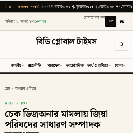
৩:৩২ পূ.
৬:১২ পূ.
১:৪৫ অপ.
৫
UTC · নামাজের সময়
২৫ صَفَر ১৪৪৮
ফজর
সূর্যোদয়
যোহর
আসর
যোগাযোগ
লগইন
বাং
EN
শনিবার, ৮ আগস্ট ২০২৬
লাইভ
বিডি গ্লোবাল টাইমস
জাতীয়
রাজনীতি
সারাদেশ
আন্তর্জাতিক
অর্থ ও বাণিজ্য
খেলা
ব
হোম
›
অপরাধ ও বিচার
অপরাধ ও বিচার
চেক ডিজঅনার মামলায় জিয়া
পরিষদের সাধারণ সম্পাদক