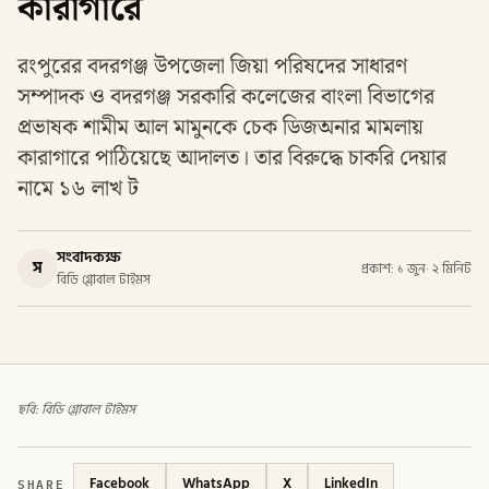
কারাগারে
রংপুরের বদরগঞ্জ উপজেলা জিয়া পরিষদের সাধারণ
সম্পাদক ও বদরগঞ্জ সরকারি কলেজের বাংলা বিভাগের
প্রভাষক শামীম আল মামুনকে চেক ডিজঅনার মামলায়
কারাগারে পাঠিয়েছে আদালত। তার বিরুদ্ধে চাকরি দেয়ার
নামে ১৬ লাখ ট
সংবাদকক্ষ
স
প্রকাশ: ১ জুন
·
২ মিনিট
বিডি গ্লোবাল টাইমস
ছবি: বিডি গ্লোবাল টাইমস
SHARE
Facebook
WhatsApp
X
LinkedIn