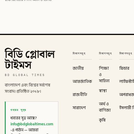
বিডি গ্লোবাল
বিভাগসমূহ
বিভাগসমূহ
বিভাগসমূহ
টাইমস
জাতীয়
শিক্ষা
ফিচার
ও
BD GLOBAL TIMES
সাহিত্য
আন্তর্জাতিক
লাইফস্টা
বাংলাদেশ এবং বিশ্বের সর্বশেষ
স্বাস্থ্য
সংবাদ। প্রতিষ্ঠিত ২০১৮।
রাজনীতি
অপরাধ
অর্থ ও
সারাদেশ
ইসলামী বি
খবরের সূত্র
বাণিজ্য
খবরের সূত্র আছে?
কৃষি
info@bdglobaltimes.com
-এ পাঠান — আমরা