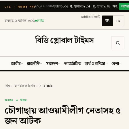
৩:৩৫ পূ.
৬:১৪ পূ.
১:৪৫ অপ.
UTC · নামাজের সময়
২৬ صَفَر ১৪৪৮
ফজর
সূর্যোদয়
যোহর
আস
যোগাযোগ
লগইন
বাং
EN
রবিবার, ৯ আগস্ট ২০২৬
লাইভ
বিডি গ্লোবাল টাইমস
জাতীয়
রাজনীতি
সারাদেশ
আন্তর্জাতিক
অর্থ ও বাণিজ্য
খেলা
ব
হোম
›
অপরাধ ও বিচার
›
ন্যায়বিচার
অপরাধ ও বিচার
চৌগাছায় আওয়ামীলীগ নেতাসহ ৫
জন আটক