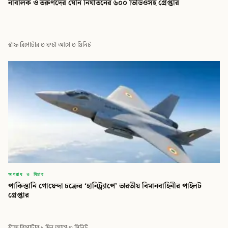
নাবালক ও তরুণদের যৌন নির্যাতনের ৬০০ ভিডিওসহ গ্রেপ্তার
স্টাফ রিপোর্টার
·
৩ ঘণ্টা আগে
·
৩ মিনিট
অপরাধ ও বিচার
পাকিস্তানি গোয়েন্দা চক্রের ‘হানিট্র্যাপে’ ভারতীয় বিমানবাহিনীর পাইলট
গ্রেপ্তার
স্টাফ রিপোর্টার
·
১ দিন আগে
·
৩ মিনিট