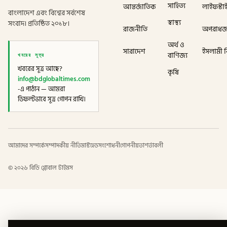
সাহিত্য
আন্তর্জাতিক
লাইফস্টা
বাংলাদেশ এবং বিশ্বের সর্বশেষ
স্বাস্থ্য
সংবাদ। প্রতিষ্ঠিত ২০১৮।
রাজনীতি
অপরাধ
অর্থ ও
সারাদেশ
ইসলামী বি
খবরের সূত্র
বাণিজ্য
খবরের সূত্র আছে?
কৃষি
info@bdglobaltimes.com
-এ পাঠান — আমরা
ডিফল্টভাবে সূত্র গোপন রাখি।
আমাদের সম্পর্কে
সম্পাদকীয় নীতি
মাস্টহেড
সংশোধনী
গোপনীয়তা
শর্তাবলী
©
২০২৬
বিডি গ্লোবাল টাইমস