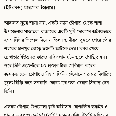
(ইউএনও) ফারজানা ইসলাম।
আদালত সূত্রে জানা যায়, একটি ভ্যান চৌগাছা থেকে শার্শা
উপজেলার সাড়াতলা বাজারের একটি মুদি দোকানে অবৈধভাবে
২০০ লিটার ডিজেল নিয়ে যাচ্ছিল। স্থানীয়রা বুঝতে পেরে পৌর
শহরের চানপুর মোড়ে ভ্যানটি আটকে দেয়। খবর পেয়ে
চৌগাছার ইউএনও ফারজানা ইসলাম ঘটনাস্থলে উপস্থিত হন।
পরে তিনি এজেন্টকে ১০ হাজার টাকা জরিমানা করেন।
জব্দকৃত তেল চৌগাছার বিশ্বাস ফিলিং স্টেশনে সরকার নির্ধারিত
মূল্যে বিক্রি করে সরকারি কোষাগারে জমা দেয়ার সিদ্ধান্ত দেন
তিনি।
এসময় চৌগাছা উপজেলা কৃষি অফিসার মোশাব্বির হুসাইন ও
থানার ভারপ্রাপ্ত কর্মকর্তা (ওসি) মামুনুর রশিদ উপস্থিত ছিলেন।