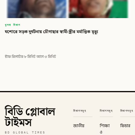
খুলনা বিভাগ
যশোরে সড়ক দুর্ঘটনায় চৌগাছার স্বামী-স্ত্রীর মর্মান্তিক মৃত্যু
স্টাফ রিপোর্টার
·
৮ মিনিট আগে
·
৩ মিনিট
বিডি গ্লোবাল
বিভাগসমূহ
বিভাগসমূহ
বিভাগসমূহ
টাইমস
জাতীয়
শিক্ষা
ফিচার
ও
BD GLOBAL TIMES