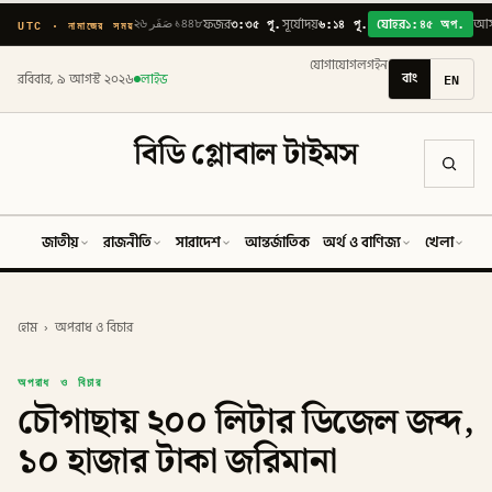
৩:৩৫ পূ.
৬:১৪ পূ.
১:৪৫ অপ.
UTC · নামাজের সময়
২৬ صَفَر ১৪৪৮
ফজর
সূর্যোদয়
যোহর
আ
যোগাযোগ
লগইন
বাং
EN
রবিবার, ৯ আগস্ট ২০২৬
লাইভ
বিডি গ্লোবাল টাইমস
জাতীয়
রাজনীতি
সারাদেশ
আন্তর্জাতিক
অর্থ ও বাণিজ্য
খেলা
ব
হোম
›
অপরাধ ও বিচার
অপরাধ ও বিচার
চৌগাছায় ২০০ লিটার ডিজেল জব্দ,
১০ হাজার টাকা জরিমানা