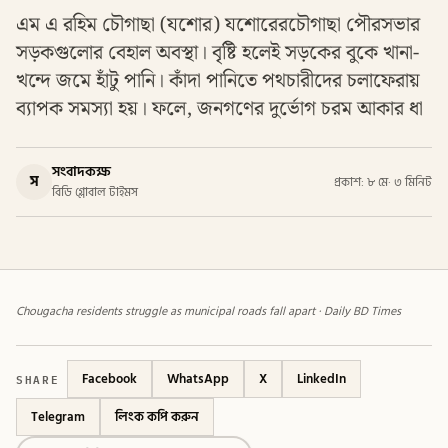
এম এ রহিম চৌগাছা (যশোর) যশোরেরচৌগাছা পৌরসভার
সড়কগুলোর বেহাল অবস্থা। বৃষ্টি হলেই সড়কের বুকে খানা-
খন্দে জমে হাঁটু পানি। কাঁদা পানিতে পথচারীদের চলাফেরায়
ব্যাপক সমস্যা হয়। ফলে, জনগণের দুর্ভোগ চরম আকার ধা
সংবাদকক্ষ
স
প্রকাশ: ৮ মে
·
৩ মিনিট
বিডি গ্লোবাল টাইমস
Chougacha residents struggle as municipal roads fall apart · Daily BD Times
SHARE
Facebook
WhatsApp
X
LinkedIn
Telegram
লিংক কপি করুন