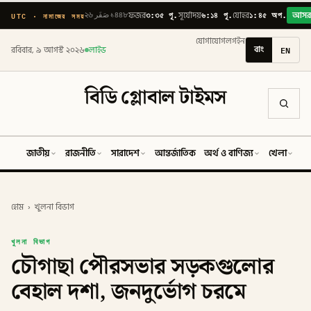
৩:৩৫ পূ.
৬:১৪ পূ.
১:৪৫ অপ.
UTC · নামাজের সময়
২৬ صَفَر ১৪৪৮
ফজর
সূর্যোদয়
যোহর
আস
যোগাযোগ
লগইন
বাং
EN
রবিবার, ৯ আগস্ট ২০২৬
লাইভ
বিডি গ্লোবাল টাইমস
জাতীয়
রাজনীতি
সারাদেশ
আন্তর্জাতিক
অর্থ ও বাণিজ্য
খেলা
ব
হোম
›
খুলনা বিভাগ
খুলনা বিভাগ
চৌগাছা পৌরসভার সড়কগুলোর
বেহাল দশা, জনদুর্ভোগ চরমে