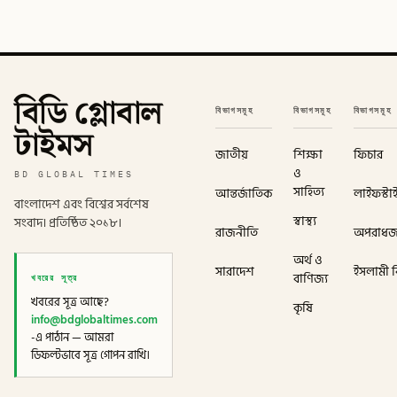
বিডি গ্লোবাল
বিভাগসমূহ
বিভাগসমূহ
বিভাগসমূহ
টাইমস
জাতীয়
শিক্ষা
ফিচার
ও
BD GLOBAL TIMES
সাহিত্য
আন্তর্জাতিক
লাইফস্টা
বাংলাদেশ এবং বিশ্বের সর্বশেষ
স্বাস্থ্য
সংবাদ। প্রতিষ্ঠিত ২০১৮।
রাজনীতি
অপরাধ
অর্থ ও
সারাদেশ
ইসলামী বি
খবরের সূত্র
বাণিজ্য
খবরের সূত্র আছে?
কৃষি
info@bdglobaltimes.com
-এ পাঠান — আমরা
ডিফল্টভাবে সূত্র গোপন রাখি।