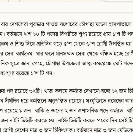
 বার দেশসেরা পুরস্কার পাওয়া যশোরের চৌগাছা মডেল হাসপাতা
্রম। বর্তমানে ২’শ ১০ টি পদের বিপরীতে শূণ্য রয়েছে প্রায় ১’শ টি 
পুরুষ ও শিশু দিয়ে প্রতিদিন গড়ে ৫’শ থেকে ৬’শ রোগী উপস্থিত 
ের সেবা কার্যক্রম। যার ফলে মানসম্মত সেবা থেকে বঞ্চিত হচ্ছে রো
িক সূত্রে জানা গেছে, চৌগাছা উপজেলা স্বাস্থ্য কমপ্লেক্সে মোট পদ
যে শূণ্য রয়েছে ১’শ টি পদ।
ের পদ রয়েছে ৩২টি। খাতা কলমে কর্মরত দেখানো হচ্ছে ১২ জন চি
দীর্ঘদিন ধরে কর্মস্থলে অনুপস্থিত রয়েছে। সংযুক্তিতে রয়েছেন 
ষণে রয়েছে ১ জন। বাকি ৬ জনের ২ জন প্রশাসনিক পদে কর্মরত। ব
১ জন নাইট ডিউটি করতে হয়। নাইট ডিউটি করলে পরের দিন সেই 
াগে রোগী দেখেন মাত্র ৩ জন চিকিৎসক। বর্তমানে মাত্র ৩ জন মেডি