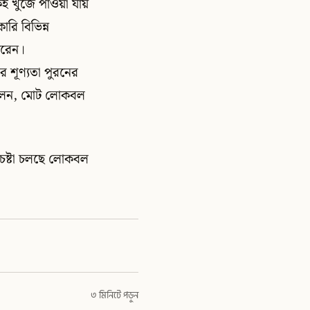
েই খুঁজে পাওয়া যায়
রি বিভিন্ন
করেন।
র শূণ্যতা পুরনের
 বলেন, মোট লোকবল
েষ্টা চলছে লোকবল
৩ মিনিটে পড়ুন