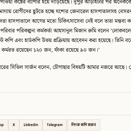
বা পাওয়া কষ্টের ব্যাপার হয়ে দাঁড়িয়েছে। দুপুর আড়াইটার পর অনেকক
সমস্যায় রোগীদের ছুটতে হচ্ছে যশোর জেনারেল হাসপাতালসহ বেসরকা
। দেশসেরা হাসপাতালে আগের মতো চিকিৎসাসেবা নেই বলে তারা মন্তব্য 
থ্য পরিবার পরিকল্পনা কর্মকর্তা আহসানুল মিজান রুমি বলেন ‘লোকবলে
ট কপি এবং হার্ডকপি উভয় প্রক্রিয়ায় আবেদন করা হয়েছে। তিনি
 কর্মরত রয়েছেন ১২০ জন, ফাঁকা রয়েছে ৯০ জন।’
রের সিভিল সার্জন বলেন, চৌগাছার বিষয়টি আমার নজরে আছে। চ
pp
X
LinkedIn
Telegram
লিংক কপি করুন