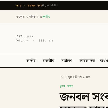
UTC · নামাজের সময়
২৪ صَفَر ১৪৪৮
শুক্রবার, ৭ আগস্ট ২০২৬
লাইভ
EST.
২০১৮
VOL.
৮
· ISS.
১১৬
জাতীয়
রাজনীতি
সারাদেশ
আন্তর্জাতিক
অর্থ ও
হোম
›
খুলনা বিভাগ
›
স্বাস্থ্য
খুলনা বিভাগ
জনবল সংক