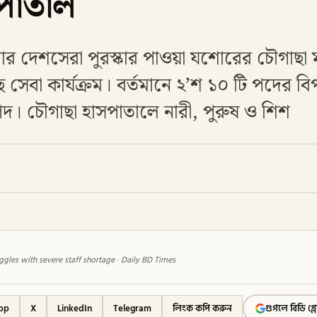
পাতাল
ার দেশসেরা পুরস্কার পাওয়া যশোরের চৌগাছা
েবা কার্যক্রম। বর্তমানে ২’শ ১০ টি পদের বিপ
 পদ। চৌগাছা হাসপাতালে নারী, পুরুষ ও শিশ
ggles with severe staff shortage · Daily BD Times
pp
X
LinkedIn
Telegram
লিংক কপি করুন
গুগলে বিডি গ