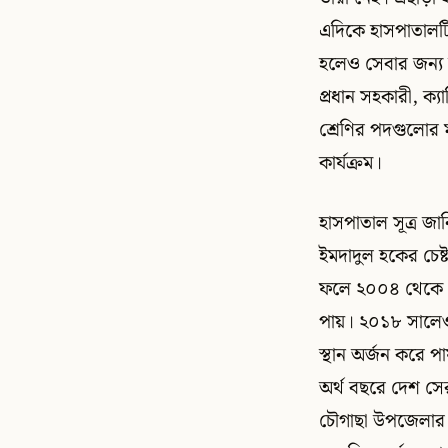
এদিকে হাসপাতালটিত
হলেও সেবার জন্য হস
প্রধান সহকারী, ক
শ্রেণির পদগুলোর 
কার্যক্রম।
হাসপাতাল সূত্র জ
ইমদাদুল হকের চেষ্
ফলে ২০০৪ থেকে ২০
পায়। ২০১৮ সালেও হ
স্থান অর্জন করে প
অর্থ বছরে দেশ সের
চৌগাছা উপজেলার ক