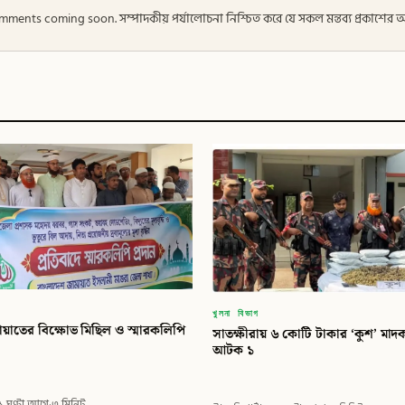
 — Comments coming soon. সম্পাদকীয় পর্যালোচনা নিশ্চিত করে যে সকল মন্তব্য প্রকাশে
খুলনা বিভাগ
ায়াতের বিক্ষোভ মিছিল ও স্মারকলিপি
সাতক্ষীরায় ৬ কোটি টাকার ‘কুশ’ মাদক
আটক ১
১ ঘণ্টা আগে
·
৩ মিনিট