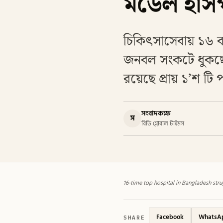
মডেল হাস
চিকিৎসাসেবায় ১৬ ব
জনবল সংকটে ধুকছে স
রয়েছে প্রায় ১’শ টি
সংবাদকক্ষ
স
বিডি গ্লোবাল টাইমস
16-time top hospital in Bangladesh stru
SHARE
Facebook
WhatsA