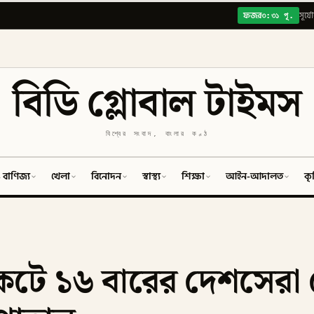
৩:৩১ পূ.
ফজর
সূর্য
বিডি গ্লোবাল টাইমস
বিশ্বের সংবাদ, বাংলার কণ্ঠ
 বাণিজ্য
খেলা
বিনোদন
স্বাস্থ্য
শিক্ষা
আইন-আদালত
কৃ
টে ১৬ বারের দেশসেরা 