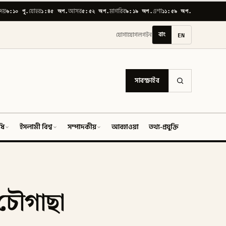
৬:১০ পূ.
১:৪৫ অপ.
৫:৫২ অপ.
৯:১৯ অপ.
১১:৫৯ অপ.
োদয়
যোহর
আসর
মাগরিব
এশা
বাং
EN
যোগাযোগ
লগইন
সাবস্ক্রাইব
ষি
ইসলামী বিশ্ব
সম্পাদকীয়
আবহাওয়া
তথ্য-প্রযুক্তি
ফিচার
চৌগাছা