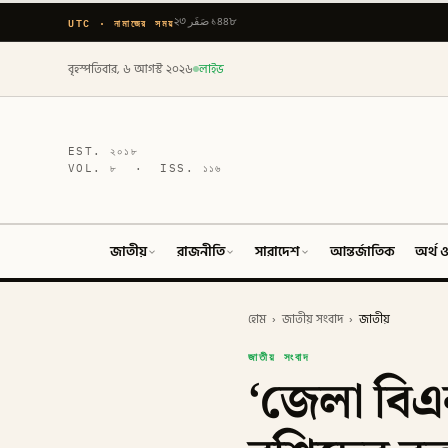
UTC · নামাজের সময়
২৩ صَفَر ১৪৪৮
বৃহস্পতিবার, ৬ আগস্ট ২০২৬
লাইভ
EST.
২০১৮
VOL.
৮
· ISS.
১১৬
জাতীয়
রাজনীতি
সারাদেশ
আন্তর্জাতিক
অর্থ ও
হোম
›
জাতীয় সংবাদ
›
জাতীয়
জাতীয় সংবাদ
‘জেলা বিএন