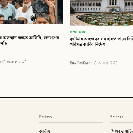
জাতীয় সংবাদ
ে অসম্মান করতে আসিনি, জনগণের
দুর্ঘটনায় আহতদের সব হাসপাতালে চি
সেছি
পরিপত্র জারির নির্দেশ
 ঘণ্টা আগে
·
৩ মিনিট
স্টাফ রিপোর্টার
·
১ ঘণ্টা আগে
·
৩ মিনিট
বিভাগসমূহ
বিভাগসমূহ
জাতীয়
শিক্ষা ও সাহিত