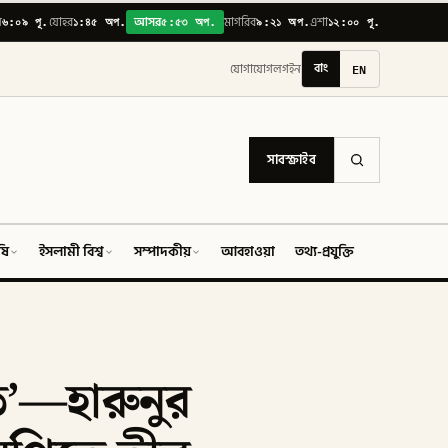
৬:০৯ পূ.
১:৪৫ অপ.
৫:৫৩ অপ.
৯:২১ অপ.
১২:০০ পূ.
়
যোহর
আসর
মাগরিব
এশা
বাং
EN
যোগাযোগ
লগইন
সাবস্ক্রাইব
ষি
ইসলামী বিশ্ব
সম্পাদকীয়
আবহাওয়া
তথ্য-প্রযুক্তি
ফিচার
ত’—হারুনুর