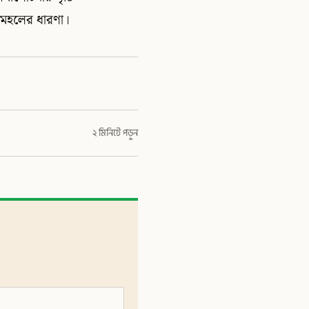
িক মহলের ধারণা।
২ মিনিটে পড়ুন