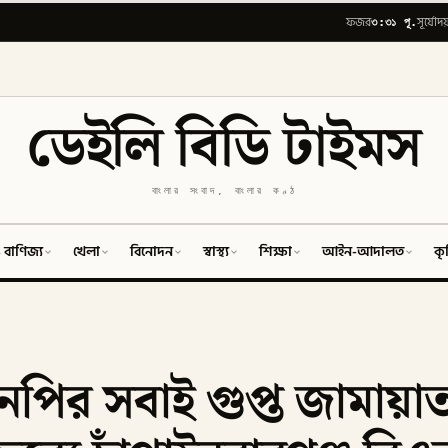
৩:৩১ পূ.
ফজর
সূর্যোদয
ডেইলি বিডি টাইমস
বাংলার সংবাদ, বাংলার কণ্ঠ
 বাণিজ্য
খেলা
বিনোদন
স্বাস্থ্য
শিক্ষা
আইন-আদালত
কৃ
পির সবাই গুপ্ত জামায়া