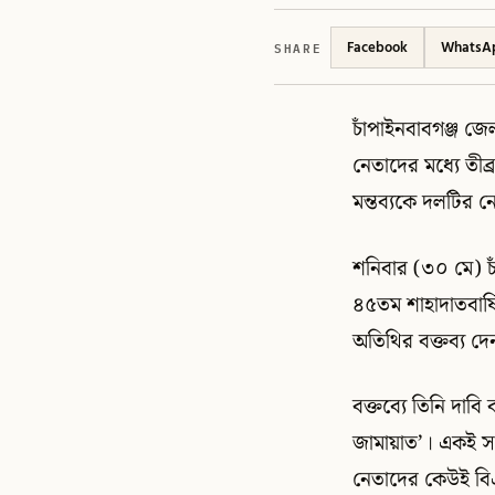
SHARE
Facebook
WhatsA
চাঁপাইনবাবগঞ্জ জে
নেতাদের মধ্যে তীব্র
মন্তব্যকে দলটির নে
শনিবার (৩০ মে) চা
৪৫তম শাহাদাতবার্
অতিথির বক্তব্য দে
বক্তব্যে তিনি দাবি
জামায়াত’। একই সঙ
নেতাদের কেউই বি