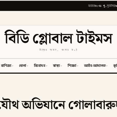
৩:৩১ পূ.
৬
ফজর
সূর্যোদয়
বিডি গ্লোবাল টাইমস
বিশ্বের সংবাদ, বাংলার কণ্ঠ
 বাণিজ্য
খেলা
বিনোদন
স্বাস্থ্য
শিক্ষা
আইন-আদালত
কৃ
ৌথ অভিযানে গোলাবারুদস