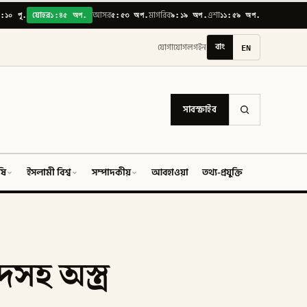
:১০ পূ.
১:৪৫ অপ.
৫:৫৩ অপ.
৯:১৯ অপ.
১১:৫৯ অপ.
যোহর
আসর
মাগরিব
এশা
বাং
EN
যোগাযোগ
লগইন
সাবস্ক্রাইব
ষি
ইসলামী বিশ্ব
সম্পাদকীয়
আবহাওয়া
তথ্য-প্রযুক্তি
ফিচার
হ অস্ত্র