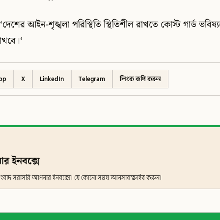
দেশের আইন-শৃঙ্খলা পরিস্থিতি স্থিতিশীল রাখতে কোস্ট গার্ড ভবি
াখবে।‘
pp
X
LinkedIn
Telegram
লিংক কপি করুন
ার ইনবক্সে
ান সংবাদ সরাসরি আপনার ইনবক্সে। যে কোনো সময় আনসাবস্ক্রাইব করুন।