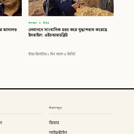
অপরাধ ও বিচার
তের আদালত
লেবাননে সাংবাদিক হত্যা করে যুদ্ধাপরাধ করেছে
ইসরাইল: এইচআরডব্লিউ
স্টাফ রিপোর্টার
·
১ দিন আগে
·
৩ মিনিট
বিভাগসমূহ
্য
ফিচার
লাইফস্টাইল