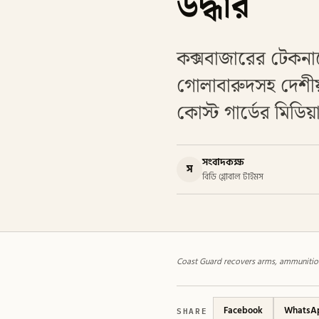
উদ্ধার
কক্সবাজারের টেকনা
গোলাবারুদসহ দেশীয় 
কোস্ট গার্ডের মিডিয়া 
সংবাদকক্ষ
স
বিডি গ্লোবাল টাইমস
Coast Guard recovers arms, ammunition 
SHARE
Facebook
WhatsA