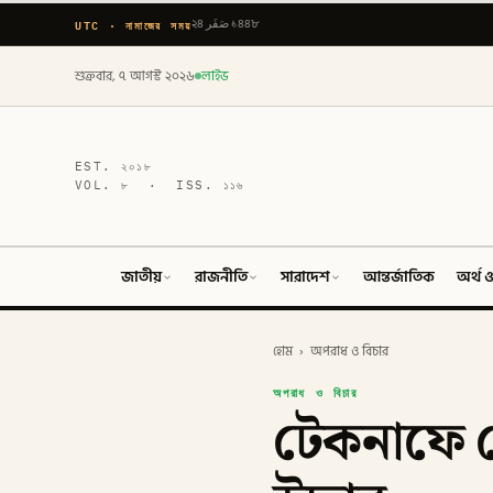
UTC · নামাজের সময়
২৪ صَفَر ১৪৪৮
শুক্রবার, ৭ আগস্ট ২০২৬
লাইভ
EST.
২০১৮
VOL.
৮
· ISS.
১১৬
জাতীয়
রাজনীতি
সারাদেশ
আন্তর্জাতিক
অর্থ ও
হোম
›
অপরাধ ও বিচার
অপরাধ ও বিচার
টেকনাফে য