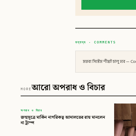
মন্তব্য · COMMENTS
মন্তব্য সিস্টেম শীঘ্রই চালু হবে
আরো অপরাধ ও বিচার
MORE
বিডি
অপরাধ ও বিচার
জন্মসূত্রে মার্কিন নাগরিকত্ব আদালতের রায় মানলেন
বিডি গ্লোবাল টাইমস
না ট্রাম্প