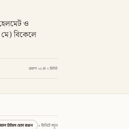
 হেলমেট ও
২ মে) বিকেলে
প্রকাশ: ১২ মে
·
১ মিনিট
্লোবাল টাইমস যোগ করুন
১ মিনিটে পড়ুন