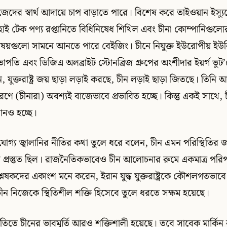
দের স্বার্থ আদায়ে চাপ বাড়াতে পারে। বিশেষ করে তাইওয়ান ইস্যুতে য
 হাই টেক পণ্য রপ্তানিতে বিধিনিষেধ শিথিল এবং চীনা কোম্পানিগুলো
 বিষয়গুলো সামনে আনতে পারে বেইজিং। চীনে নিযুক্ত ইউরোপীয় ইউন
াপতি এবং ডিজিএ অলব্রাইট স্টোনব্রিজ গ্রুপের অংশীদার ইয়র্গ ভুট’
, যুক্তরাষ্ট্র জয় ছাড়া লড়াই করছে, চীন লড়াই ছাড়া জিতছে। তিনি
রণে (চীনারা) অবশ্যই বাজেভাবে প্রভাবিত হচ্ছে। কিন্তু একই সাথে, 
নও হচ্ছে।
যোগ্য জ্বালানির নীতির কথা তুলে ধরে বলেন, চীন এমন পরিস্থিতির
 প্রস্তুত ছিল। রাজনৈতিকভাবেও চীন আলোচনার রুমে একমাত্র পরিপক
লেষকদের একাংশ মনে করেন, ইরান যুদ্ধ যুক্তরাষ্ট্রকে কৌশলগতভাবে 
ীন নিজেকে স্থিতিশীল শক্তি হিসেবে তুলে ধরতে সক্ষম হয়েছে।
ীতিতে চীনের ভাবমূর্তি আরও শক্তিশালী হয়েছে। তবে সাবেক মার্কিন