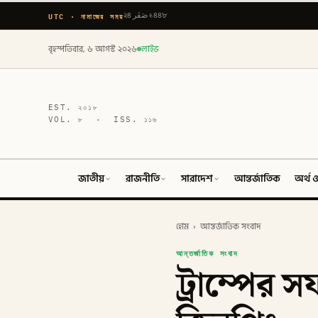
UTC · নামাজের সময়
২৪ صَفَر ১৪৪৮
বৃহস্পতিবার, ৬ আগস্ট ২০২৬
লাইভ
EST.
২০১৮
VOL.
৮
· ISS.
১১৬
জাতীয়
রাজনীতি
সারাদেশ
আন্তর্জাতিক
অর্থ ও
হোম
›
আন্তর্জাতিক সংবাদ
আন্তর্জাতিক সংবাদ
ট্রাম্পের