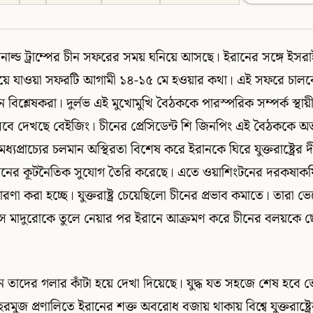
 ডনাল্ড ট্রাম্পের চীন সফরের সময় ঘনিয়ে আসছে। ইরানের সঙ্গে ইসরাইল ও
িয়ে যাওয়া সফরটি আগামী ১৪-১৫ মে হওয়ার কথা। এই সফরে চা
বিশ্লেষকরা। দুর্লভ এই মুখোমুখি বৈঠককে পারস্পরিক সম্পর্ক স্থ
েবে দেখছে বেইজিং। চীনের প্রেসিডেন্ট শি জিনপিং এই বৈঠককে অত্যন্
্যপ্রাচ্যের চলমান অস্থিরতা বিশেষ করে ইরানকে ঘিরে যুক্তরাষ্ট্রের দী
রনের কূটনৈতিক সুযোগ তৈরি করেছে। এতে ওয়াশিংটনের দরকষাকষির
ারণা করা হচ্ছে। যুক্তরাষ্ট্র চেয়েছিলো চীনের প্রভাব কমাতে। তারা 
োলাস মাদুরোকে তুলে নেয়ার পর ইরানে আক্রমণ করে চীনের বলয়কে
 এখন তাদের গলার কাঁটা হয়ে দেখা দিয়েছে। যুদ্ধ যত সহজে শেষ হবে ভে
ুজ প্রণালিতে ইরানের শক্ত অবরোধ বজায় থাকায় বিশ্বে যুক্তরাষ্ট্রের ভা