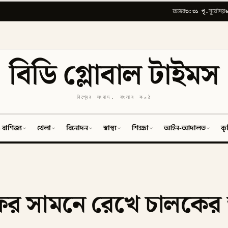
৩:৩১ পূ.
ফজর
সূর্যোদয়
বিডি গ্লোবাল টাইমস
বিশ্বের সংবাদ, বাংলার কণ্ঠ
 বাণিজ্য
খেলা
বিনোদন
স্বাস্থ্য
শিক্ষা
আইন-আদালত
কৃ
 সফর সামনে রেখে চালকে