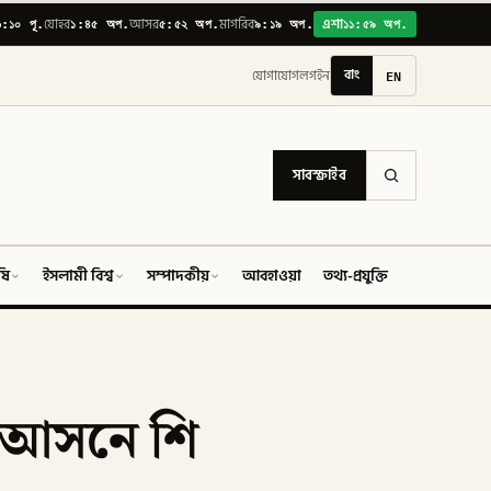
৬:১০ পূ.
১:৪৫ অপ.
৫:৫২ অপ.
৯:১৯ অপ.
১১:৫৯ অপ.
যোহর
আসর
মাগরিব
এশা
বাং
EN
যোগাযোগ
লগইন
সাবস্ক্রাইব
ষি
ইসলামী বিশ্ব
সম্পাদকীয়
আবহাওয়া
তথ্য-প্রযুক্তি
ফিচার
র আসনে শি