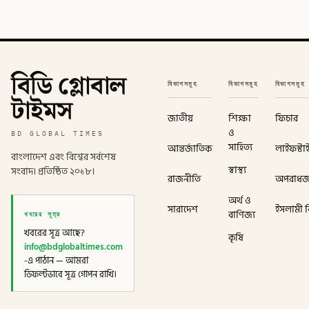
বিডি গ্লোবাল
বিভাগসমূহ
বিভাগসমূহ
বিভাগসমূহ
টাইমস
জাতীয়
শিক্ষা
ফিচার
ও
BD GLOBAL TIMES
সাহিত্য
আন্তর্জাতিক
লাইফস্টা
বাংলাদেশ এবং বিশ্বের সর্বশেষ
স্বাস্থ্য
সংবাদ। প্রতিষ্ঠিত ২০১৮।
রাজনীতি
অপরাধ
অর্থ ও
সারাদেশ
ইসলামী বি
খবরের সূত্র
বাণিজ্য
খবরের সূত্র আছে?
কৃষি
info@bdglobaltimes.com
-এ পাঠান — আমরা
ডিফল্টভাবে সূত্র গোপন রাখি।