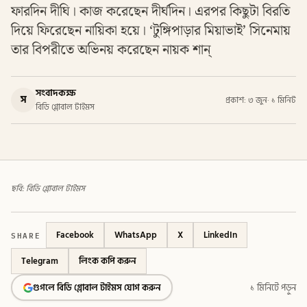
ফারদিন দীঘি। কাজ করেছেন দীর্ঘদিন। এরপর কিছুটা বিরতি
দিয়ে ফিরেছেন নায়িকা হয়ে। ‘টুঙ্গিপাড়ার মিয়াভাই’ সিনেমায়
তার বিপরীতে অভিনয় করেছেন নায়ক শান্
সংবাদকক্ষ
স
প্রকাশ: ৩ জুন
·
১ মিনিট
বিডি গ্লোবাল টাইমস
ছবি: বিডি গ্লোবাল টাইমস
SHARE
Facebook
WhatsApp
X
LinkedIn
Telegram
লিংক কপি করুন
গুগলে বিডি গ্লোবাল টাইমস যোগ করুন
১ মিনিটে পড়ুন