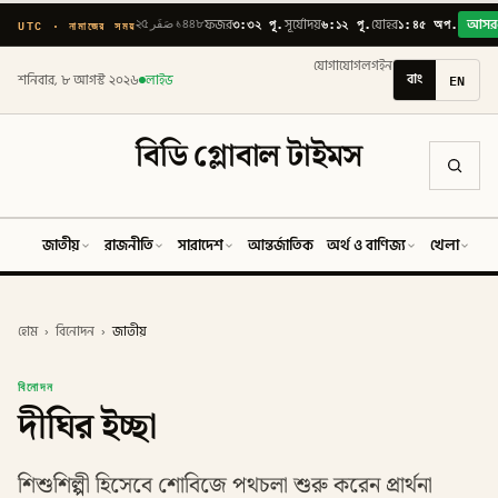
৩:৩২ পূ.
৬:১২ পূ.
১:৪৫ অপ.
UTC · নামাজের সময়
২৫ صَفَر ১৪৪৮
ফজর
সূর্যোদয়
যোহর
আসর
যোগাযোগ
লগইন
বাং
EN
শনিবার, ৮ আগস্ট ২০২৬
লাইভ
বিডি গ্লোবাল টাইমস
জাতীয়
রাজনীতি
সারাদেশ
আন্তর্জাতিক
অর্থ ও বাণিজ্য
খেলা
ব
হোম
›
বিনোদন
›
জাতীয়
বিনোদন
দীঘির ইচ্ছা
শিশুশিল্পী হিসেবে শোবিজে পথচলা শুরু করেন প্রার্থনা