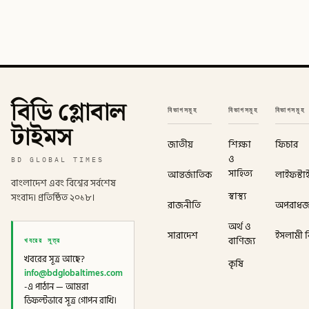
বিডি গ্লোবাল
বিভাগসমূহ
বিভাগসমূহ
বিভাগসমূহ
টাইমস
জাতীয়
শিক্ষা
ফিচার
ও
BD GLOBAL TIMES
সাহিত্য
আন্তর্জাতিক
লাইফস্টা
বাংলাদেশ এবং বিশ্বের সর্বশেষ
স্বাস্থ্য
সংবাদ। প্রতিষ্ঠিত ২০১৮।
রাজনীতি
অপরাধ
অর্থ ও
সারাদেশ
ইসলামী বি
খবরের সূত্র
বাণিজ্য
খবরের সূত্র আছে?
কৃষি
info@bdglobaltimes.com
-এ পাঠান — আমরা
ডিফল্টভাবে সূত্র গোপন রাখি।