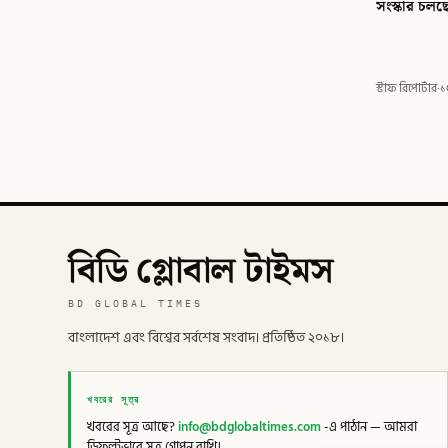
সংস্কার চলছ
স্টাফ রিপোর্টার
·
১
বিডি গ্লোবাল টাইমস
BD GLOBAL TIMES
বাংলাদেশ এবং বিশ্বের সর্বশেষ সংবাদ। প্রতিষ্ঠিত ২০১৮।
খবরের সূত্র
খবরের সূত্র আছে?
info@bdglobaltimes.com
-এ পাঠান — আমরা
ডিফল্টভাবে সূত্র গোপন রাখি।