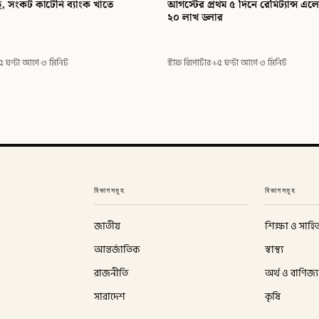
ে, সংকট কাটেনি ব্যাংক খাতে
আগস্টের প্রথম ৫ দিনে রেমিট্যান্স এ
২০ লাখ ডলার
৫ ঘণ্টা আগে
·
৩ মিনিট
স্টাফ রিপোর্টার
·
১৫ ঘণ্টা আগে
·
৩ মিনিট
বিভাগসমূহ
বিভাগসমূহ
জাতীয়
শিক্ষা ও সাহিত
আন্তর্জাতিক
স্বাস্থ্য
রাজনীতি
অর্থ ও বাণিজ্য
সারাদেশ
কৃষি