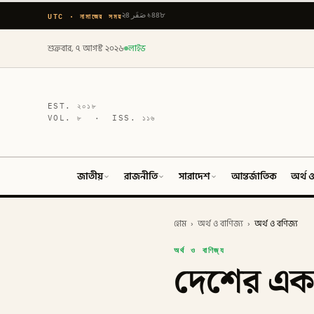
UTC · নামাজের সময়
২৪ صَفَر ১৪৪৮
শুক্রবার, ৭ আগস্ট ২০২৬
লাইভ
EST.
২০১৮
VOL.
৮
· ISS.
১১৬
জাতীয়
রাজনীতি
সারাদেশ
আন্তর্জাতিক
অর্থ ও
হোম
›
অর্থ ও বাণিজ্য
›
অর্থ ও বণিজ্য
অর্থ ও বাণিজ্য
দেশের একম