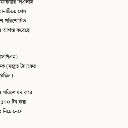
রিফাইনারি পিএলসি
খানাটিতে শেষ
দেশে পরিশোধিত
বলে আশস্ত করেছে
 (এসপিএম)
ক (মজুত ট্যাংকের
য়েছিল।
েল পরিশোধন করে
র ৫০০ টন করা
ের নিচে নেমে