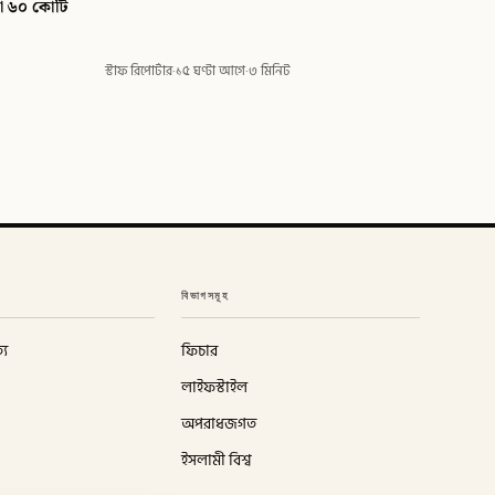
লো ৬০ কোটি
স্টাফ রিপোর্টার
·
১৫ ঘণ্টা আগে
·
৩ মিনিট
বিভাগসমূহ
্য
ফিচার
লাইফস্টাইল
অপরাধজগত
ইসলামী বিশ্ব