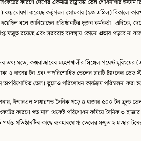
টের কারণে দেশের একমাত্র রাষ্ট্রায়ত্ত তেল শোধনাগার ইস্টার্ন 
বন্ধ ঘোষণা করেছে কর্তৃপক্ষ। সোমবার (১৩ এপ্রিল) বিকালে কার
 হয়েছিল বলে জানিয়েছেন প্রতিষ্ঠানটির দুজন কর্মকর্তা। এদিকে, 
্যাপ্ত মজুত রয়েছে এবং সরবরাহ ব্যবস্থায় কোনো প্রভাব পড়বে না 
ের তথ্য মতে, কক্সবাজারের মহেশখালীর সিঙ্গেল পয়েন্ট মুরিংয়ের
কা ৫ হাজার টন এবং অপরিশোধিত তেলের চারটি ট্যাংকের ডেড স্ট
া অপরিশোধিত তেল) তুলেও পরিশোধন কার্যক্রম পরিচালনা করা হ
 জানায়, ইআরএল সাধারণত দৈনিক গড়ে ৪ হাজার ৫০০ টন ক্রুড ত
 সংকটের কারণে গত মাস থেকেই পরিশোধন কমিয়ে দৈনিক ৩ হাজা
 পর্যন্ত প্রতিষ্ঠানটির কাছে ব্যবহারযোগ্য তেলের মজুত ২ হাজার টন