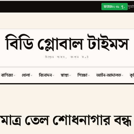
৩:৩১ পূ.
ফজর
সূর্য
বিডি গ্লোবাল টাইমস
বিশ্বের সংবাদ, বাংলার কণ্ঠ
 বাণিজ্য
খেলা
বিনোদন
স্বাস্থ্য
শিক্ষা
আইন-আদালত
কৃ
াত্র তেল শোধনাগার বন্