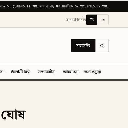
৬:১০ পূ.
১:৪৫ অপ.
৫:৫২ অপ.
৯:১৯ অপ.
১১:৫৯ অপ.
োদয়
যোহর
আসর
মাগরিব
এশা
বাং
EN
যোগাযোগ
লগইন
সাবস্ক্রাইব
ষি
ইসলামী বিশ্ব
সম্পাদকীয়
আবহাওয়া
তথ্য-প্রযুক্তি
ফিচার
ধ ঘোষ