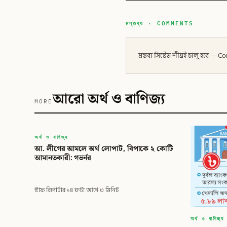
মন্তব্য · COMMENTS
মন্তব্য সিস্টেম শীঘ্রই চালু হবে
আরো অর্থ ও বাণিজ্য
MORE
বিডি
অর্থ ও বাণিজ্য
আ. লীগের আমলে অর্থ লোপাট, বিপাকে ২ কোটি
বিডি গ্লোবাল টাইমস
আমানতকারী: গভর্নর
স্টাফ রিপোর্টার
·
১৪ ঘণ্টা আগে
·
৩ মিনিট
অর্থ ও বাণিজ্য