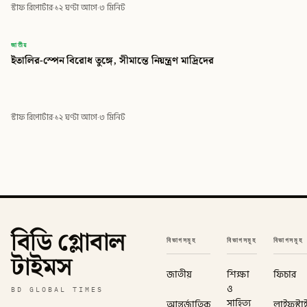
স্টাফ রিপোর্টার
·
১২ ঘণ্টা আগে
·
৩ মিনিট
বিডি
জাতীয়
ইতালির-স্পেন বিরোধ তুঙ্গে, সীমান্তে নিয়ন্ত্রণ মাদ্রিদের
বিডি গ্লোবাল টাইমস
স্টাফ রিপোর্টার
·
১২ ঘণ্টা আগে
·
৩ মিনিট
বিডি গ্লোবাল
বিভাগসমূহ
বিভাগসমূহ
বিভাগসমূহ
টাইমস
জাতীয়
শিক্ষা
ফিচার
ও
BD GLOBAL TIMES
সাহিত্য
আন্তর্জাতিক
লাইফস্টা