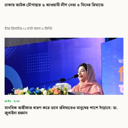
ঢাকায় আটক চৌগাছার ৬ আওয়ামী লীগ নেতা ৩ দিনের রিমান্ডে
বিডি গ্লোবাল টাইমস
স্টাফ রিপোর্টার
·
১২ ঘণ্টা আগে
·
৩ মিনিট
জাতীয় সংবাদ
মানবিক অঙ্গীকার ধারণ করে ড্যাব ভবিষ্যতেও মানুষের পাশে দাঁড়াবে: ডা.
জুবাইদা রহমান