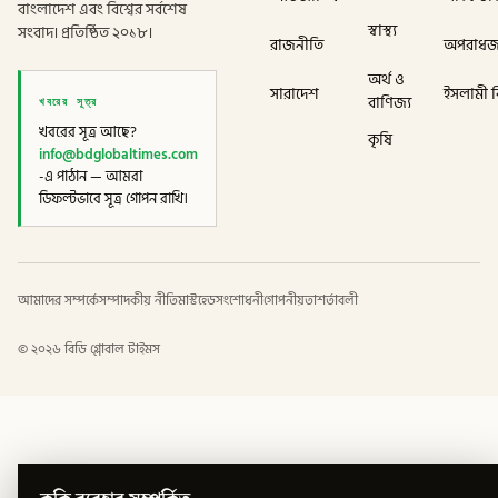
বাংলাদেশ এবং বিশ্বের সর্বশেষ
স্বাস্থ্য
সংবাদ। প্রতিষ্ঠিত ২০১৮।
রাজনীতি
অপরাধ
অর্থ ও
সারাদেশ
ইসলামী বি
খবরের সূত্র
বাণিজ্য
খবরের সূত্র আছে?
কৃষি
info@bdglobaltimes.com
-এ পাঠান — আমরা
ডিফল্টভাবে সূত্র গোপন রাখি।
আমাদের সম্পর্কে
সম্পাদকীয় নীতি
মাস্টহেড
সংশোধনী
গোপনীয়তা
শর্তাবলী
©
২০২৬
বিডি গ্লোবাল টাইমস