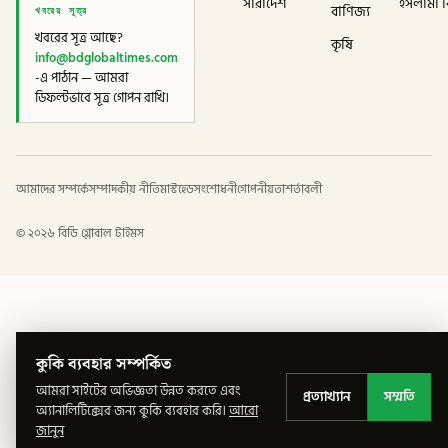
সারাদেশ
ইসলামী বি
খবরের সূত্র
বাণিজ্য
খবরের সূত্র আছে?
কৃষি
info@bdglobaltimes.com
-এ পাঠান — আমরা
ডিফল্টভাবে সূত্র গোপন রাখি।
আমাদের সম্পর্কে
সম্পাদকীয় নীতি
মাস্টহেড
সংশোধনী
গোপনীয়তা
শর্তাবলী
©
২০২৬
বিডি গ্লোবাল টাইমস
কুকি ব্যবহার সম্পর্কিত
আমরা সাইটের অভিজ্ঞতা উন্নত করতে এবং
প্রত্যাখ্যান
সম্মতি
অ্যানালিটিক্সের জন্য কুকি ব্যবহার করি।
আরো
জানুন