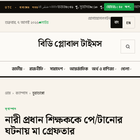
৩:৩১ পূ.
৬:১০ পূ.
১:৪৫ অপ.
UTC · নামাজের সময়
২৪ صَفَر ১৪৪৮
ফজর
সূর্যোদয়
যোহর
আস
যোগাযোগ
লগইন
বাং
EN
শুক্রবার, ৭ আগস্ট ২০২৬
লাইভ
বিডি গ্লোবাল টাইমস
জাতীয়
রাজনীতি
সারাদেশ
আন্তর্জাতিক
অর্থ ও বাণিজ্য
খেলা
ব
হোম
›
ক্যাম্পাস
›
চুয়াডাঙ্গা
ক্যাম্পাস
নারী প্রধান শিক্ষককে পে/টানোর
ঘটনায় মা গ্রেফতার