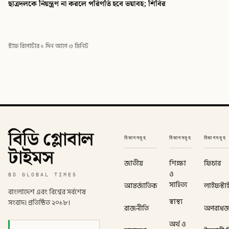
ছাত্রদলকে নিয়ন্ত্রণ না করলে পরিণতি হবে ভয়াবহ; শিবির
স্টাফ রিপোর্টার
·
১ দিন আগে
·
৩ মিনিট
বিডি গ্লোবাল
বিভাগসমূহ
বিভাগসমূহ
বিভাগসমূহ
টাইমস
জাতীয়
শিক্ষা
ফিচার
ও
BD GLOBAL TIMES
সাহিত্য
আন্তর্জাতিক
লাইফস্টা
বাংলাদেশ এবং বিশ্বের সর্বশেষ
স্বাস্থ্য
সংবাদ। প্রতিষ্ঠিত ২০১৮।
রাজনীতি
অপরাধ
অর্থ ও