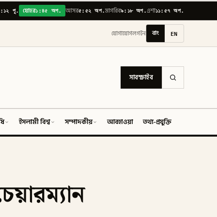
:১২ পূ.
১:৪৫ অপ.
৫:৫২ অপ.
৯:১৮ অপ.
১১:৫৭ অপ.
যোহর
আসর
মাগরিব
এশা
বাং
EN
যোগাযোগ
লগইন
সাবস্ক্রাইব
ষি
ইসলামী বিশ্ব
সম্পাদকীয়
আবহাওয়া
তথ্য-প্রযুক্তি
ফিচার
য়ারম্যান