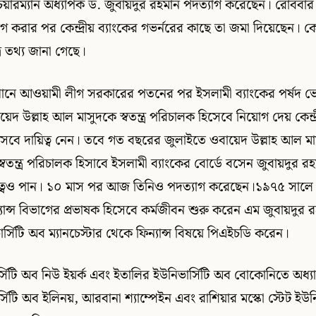
েয়ারম্যান অধ্যাপক ড. জুবায়দুর রহমান পদত্যাগ করেছেন। রোববার
গ করার পর কেন্দ্রীয় ব্যাংকের গভর্নরের কাছে তা জমা দিয়েছেন। কেন্দ
রে তথ্য জানা গেছে।
ত্থানে আওয়ামী লীগ সরকারের পতনের পর ইসলামী ব্যাংকের পর্ষদ ভ
েদ উল্লাহ আল মাসুদকে স্বতন্ত্র পরিচালক হিসেবে নিয়োগ দেয় কেন্দ্
হিসেবে দায়িত্ব নেন। তবে গত বছরের জুলাইতে ওবায়েদ উল্লাহ আল ম
্বতন্ত্র পরিচালক হিসাবে ইসলামী ব্যাংকের বোর্ডে বসেন জুবায়দুর র
য়িত্বেও পান। ১০ মাস পর আজ তিনিও পদত্যাগ করেছেন।১৯৭৫ সালে 
িন্যান্স বিভাগের প্রভাষক হিসেবে কর্মজীবন শুরু করেন এম জুবায়দুর
ার্সিটি অব ম্যানচেস্টার থেকে ফিন্যান্স বিষয়ে পিএইচডি করেন।
র্সিটি অব নিউ ইয়র্ক এবং ইতালির ইউনিভার্সিটি অব বোকোনিতে অধ্
ভার্সিটি অব ইলিনয়, আরবানা শ্যাম্পেইন এবং রাশিয়ার মস্কো স্টেট ইউন