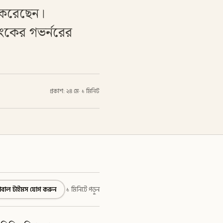
গ করেছেন।
যাংকের গভর্নরের
প্রকাশ: ২৪ মে
·
১ মিনিট
্লোবাল টাইমস যোগ করুন
১ মিনিটে পড়ুন