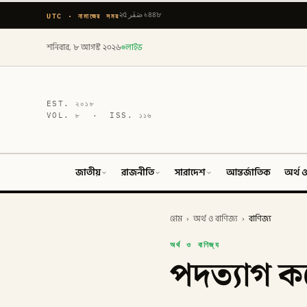
UTC · নামাজের সময়
২৫ صَفَر ১৪৪৮
শনিবার, ৮ আগস্ট ২০২৬
লাইভ
EST.
২০১৮
VOL.
৮
· ISS.
১১৬
জাতীয়
রাজনীতি
সারাদেশ
আন্তর্জাতিক
অর্থ ও
হোম
›
অর্থ ও বাণিজ্য
›
বাণিজ্য
অর্থ ও বাণিজ্য
পদত্যাগ কর