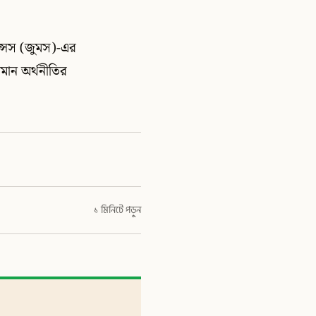
ন্সেস (জুমস)-এর
য়মান অর্থনীতির
১ মিনিটে পড়ুন