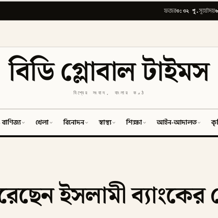
৩:৩২ পূ.
৬
ফজর
সূর্যোদয়
বিডি গ্লোবাল টাইমস
বিশ্বের সংবাদ, বাংলার কণ্ঠ
 বাণিজ্য
খেলা
বিনোদন
স্বাস্থ্য
শিক্ষা
আইন-আদালত
কৃ
েছেন ইসলামী ব্যাংকের চে