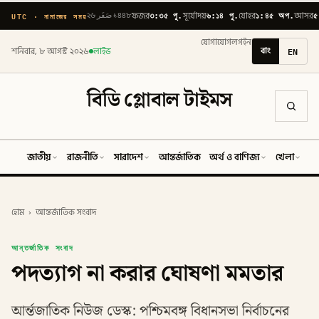
৩:৩৫ পূ.
৬:১৪ পূ.
১:৪৫ অপ.
৫
UTC · নামাজের সময়
২৬ صَفَر ১৪৪৮
ফজর
সূর্যোদয়
যোহর
আসর
যোগাযোগ
লগইন
বাং
EN
শনিবার, ৮ আগস্ট ২০২৬
লাইভ
বিডি গ্লোবাল টাইমস
জাতীয়
রাজনীতি
সারাদেশ
আন্তর্জাতিক
অর্থ ও বাণিজ্য
খেলা
ব
হোম
›
আন্তর্জাতিক সংবাদ
আন্তর্জাতিক সংবাদ
পদত্যাগ না করার ঘোষণা মমতার
আর্ন্তজাতিক নিউজ ডেস্ক: পশ্চিমবঙ্গ বিধানসভা নির্বাচনের