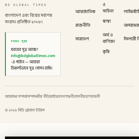
ও
BD GLOBAL TIMES
সাহিত্য
আন্তর্জাতিক
লাইফস্টা
বাংলাদেশ এবং বিশ্বের সর্বশেষ
স্বাস্থ্য
সংবাদ। প্রতিষ্ঠিত ২০১৮।
রাজনীতি
অপরাধ
অর্থ ও
সারাদেশ
ইসলামী বি
খবরের সূত্র
বাণিজ্য
খবরের সূত্র আছে?
কৃষি
info@bdglobaltimes.com
-এ পাঠান — আমরা
ডিফল্টভাবে সূত্র গোপন রাখি।
আমাদের সম্পর্কে
সম্পাদকীয় নীতি
মাস্টহেড
সংশোধনী
গোপনীয়তা
শর্তাবলী
©
২০২৬
বিডি গ্লোবাল টাইমস