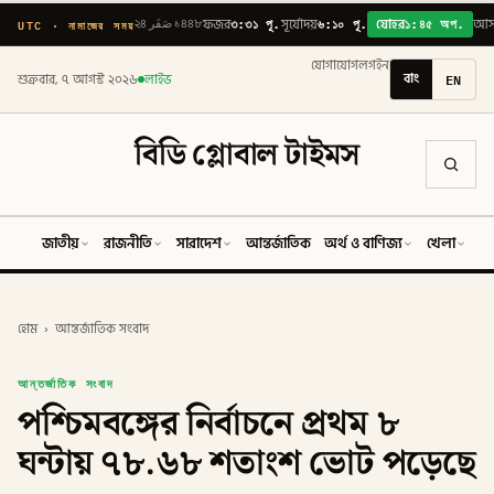
৩:৩১ পূ.
৬:১০ পূ.
১:৪৫ অপ.
UTC · নামাজের সময়
২৪ صَفَر ১৪৪৮
ফজর
সূর্যোদয়
যোহর
আস
যোগাযোগ
লগইন
বাং
EN
শুক্রবার, ৭ আগস্ট ২০২৬
লাইভ
বিডি গ্লোবাল টাইমস
জাতীয়
রাজনীতি
সারাদেশ
আন্তর্জাতিক
অর্থ ও বাণিজ্য
খেলা
ব
হোম
›
আন্তর্জাতিক সংবাদ
আন্তর্জাতিক সংবাদ
পশ্চিমবঙ্গের নির্বাচনে প্রথম ৮
ঘন্টায় ৭৮.৬৮ শতাংশ ভোট পড়েছে