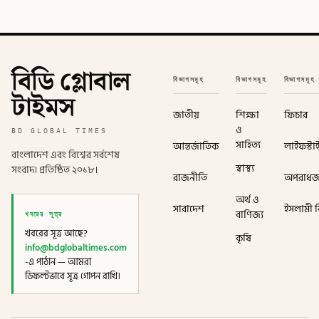
বিডি গ্লোবাল
বিভাগসমূহ
বিভাগসমূহ
বিভাগসমূহ
টাইমস
জাতীয়
শিক্ষা
ফিচার
ও
BD GLOBAL TIMES
সাহিত্য
আন্তর্জাতিক
লাইফস্টা
বাংলাদেশ এবং বিশ্বের সর্বশেষ
স্বাস্থ্য
সংবাদ। প্রতিষ্ঠিত ২০১৮।
রাজনীতি
অপরাধ
অর্থ ও
সারাদেশ
ইসলামী বি
খবরের সূত্র
বাণিজ্য
খবরের সূত্র আছে?
কৃষি
info@bdglobaltimes.com
-এ পাঠান — আমরা
ডিফল্টভাবে সূত্র গোপন রাখি।