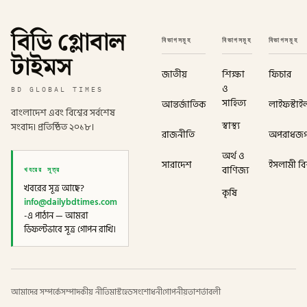
বিডি গ্লোবাল
বিভাগসমূহ
বিভাগসমূহ
বিভাগসমূহ
টাইমস
জাতীয়
শিক্ষা
ফিচার
ও
BD GLOBAL TIMES
সাহিত্য
আন্তর্জাতিক
লাইফস্টাই
বাংলাদেশ এবং বিশ্বের সর্বশেষ
স্বাস্থ্য
সংবাদ। প্রতিষ্ঠিত ২০১৮।
রাজনীতি
অপরাধজ
অর্থ ও
সারাদেশ
ইসলামী বিশ
খবরের সূত্র
বাণিজ্য
খবরের সূত্র আছে?
কৃষি
info@dailybdtimes.com
-এ পাঠান — আমরা
ডিফল্টভাবে সূত্র গোপন রাখি।
আমাদের সম্পর্কে
সম্পাদকীয় নীতি
মাস্টহেড
সংশোধনী
গোপনীয়তা
শর্তাবলী