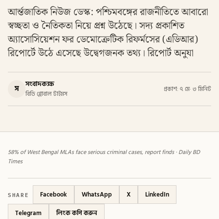
আর্ন্তজাতিক নিউজ ডেস্ক: পশ্চিমবঙ্গের রাজনীতিতে আবারো
স্বচ্ছতা ও নৈতিকতা নিয়ে প্রশ্ন উঠেছে। সদ্য প্রকাশিত
অ্যাসোসিয়েশন ফর ডেমোক্রেটিক রিফর্মসের (এডিআর)
রিপোর্টে উঠে এসেছে উদ্বেগজনক তথ্য। রিপোর্ট অনুযা
সংবাদকক্ষ
স
প্রকাশ: ৭ মে
·
৩ মিনিট
বিডি গ্লোবাল টাইমস
58% of West Bengal MLAs face serious criminal cases, report finds · Daily BD
Times
SHARE
Facebook
WhatsApp
X
LinkedIn
Telegram
লিংক কপি করুন