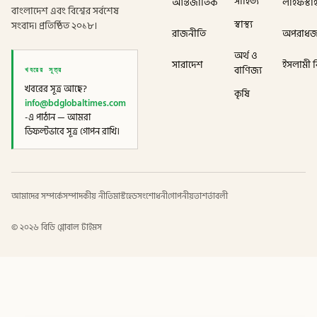
সাহিত্য
আন্তর্জাতিক
লাইফস্টা
বাংলাদেশ এবং বিশ্বের সর্বশেষ
স্বাস্থ্য
সংবাদ। প্রতিষ্ঠিত ২০১৮।
রাজনীতি
অপরাধ
অর্থ ও
সারাদেশ
ইসলামী বি
খবরের সূত্র
বাণিজ্য
খবরের সূত্র আছে?
কৃষি
info@bdglobaltimes.com
-এ পাঠান — আমরা
ডিফল্টভাবে সূত্র গোপন রাখি।
আমাদের সম্পর্কে
সম্পাদকীয় নীতি
মাস্টহেড
সংশোধনী
গোপনীয়তা
শর্তাবলী
©
২০২৬
বিডি গ্লোবাল টাইমস