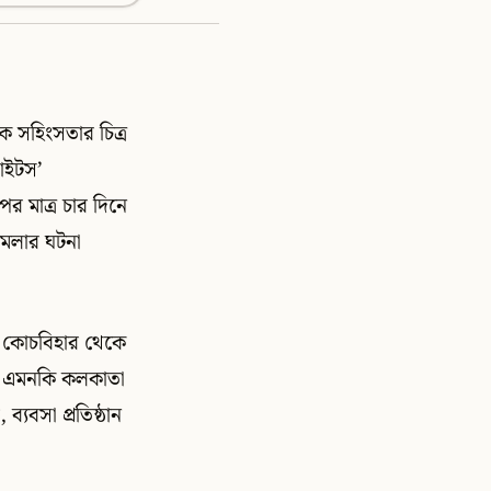
পক সহিংসতার চিত্র
াইটস’
র মাত্র চার দিনে
হামলার ঘটনা
া। কোচবিহার থেকে
গনা এমনকি কলকাতা
্যবসা প্রতিষ্ঠান