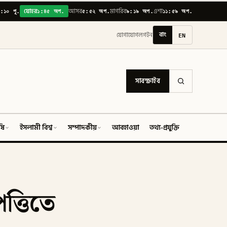
:১০ পূ.
১:৪৫ অপ.
৫:৫২ অপ.
৯:১৯ অপ.
১১:৫৯ অপ.
যোহর
আসর
মাগরিব
এশা
বাং
EN
যোগাযোগ
লগইন
সাবস্ক্রাইব
ষি
ইসলামী বিশ্ব
সম্পাদকীয়
আবহাওয়া
তথ্য-প্রযুক্তি
ফিচার
ত্তিতে