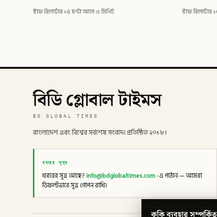
স্টাফ রিপোর্টার
·
১৫ ঘণ্টা আগে
·
৩ মিনিট
স্টাফ রিপোর্টার
·
১
বিডি গ্লোবাল টাইমস
BD GLOBAL TIMES
বাংলাদেশ এবং বিশ্বের সর্বশেষ সংবাদ। প্রতিষ্ঠিত ২০১৮।
খবরের সূত্র
খবরের সূত্র আছে?
info@bdglobaltimes.com
-এ পাঠান — আমরা
ডিফল্টভাবে সূত্র গোপন রাখি।
কুকি ব্যবহার সম্পর্কিত