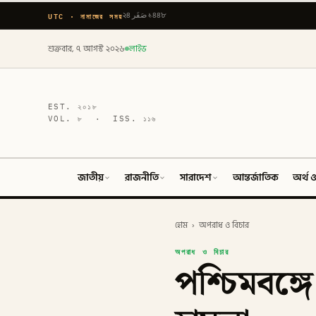
UTC · নামাজের সময়
২৪ صَفَر ১৪৪৮
শুক্রবার, ৭ আগস্ট ২০২৬
লাইভ
EST.
২০১৮
VOL.
৮
· ISS.
১১৬
জাতীয়
রাজনীতি
সারাদেশ
আন্তর্জাতিক
অর্থ ও
হোম
›
অপরাধ ও বিচার
অপরাধ ও বিচার
পশ্চিমবঙ্গ