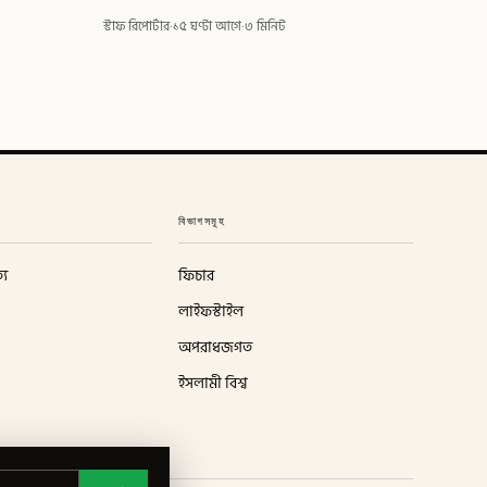
স্টাফ রিপোর্টার
·
১৫ ঘণ্টা আগে
·
৩ মিনিট
বিভাগসমূহ
্য
ফিচার
লাইফস্টাইল
অপরাধজগত
ইসলামী বিশ্ব