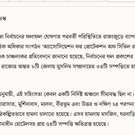
স্ক
ভা নির্বাচনের ফলাফল ঘোষণার পরবর্তী পরিস্থিতিতে রাজ্যজুড়ে ব্যা
িক অধিকার সংগঠন ‘অ্যাসোসিয়েশন ফর প্রোটেকশন অফ সিভিল র
াঞ্চল্যকর প্রতিবেদনে জানানো হয়েছে, নির্বাচনের ফল প্রকাশের প
রাজ্যের অন্তত ৮টি জেলায় মুসলিম সম্প্রদায়ের ৩৪টি সম্পত্তিতে 
অনুযায়ী, এই সহিংসতা কেবল একটি নির্দিষ্ট অঞ্চলে সীমাবদ্ধ ছিল ন
বারাসাত, মুর্শিদাবাদ, মালদা, বীরভূম এবং উত্তর ও দক্ষিণ ২৪ পর
িকল্পিতভাবে হামলা চালানো হয়েছে। এসব হামলায় মসজিদ, ঘরবাড়ি, ব
াধীন হোটেলসহ প্রায় ৫৪টি সম্পত্তি ক্ষতিগ্রস্ত হয়েছে।