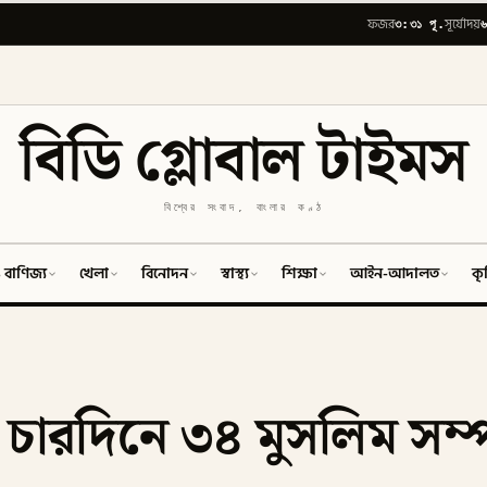
৩:৩১ পূ.
৬
ফজর
সূর্যোদয়
বিডি গ্লোবাল টাইমস
বিশ্বের সংবাদ, বাংলার কণ্ঠ
 বাণিজ্য
খেলা
বিনোদন
স্বাস্থ্য
শিক্ষা
আইন-আদালত
কৃ
ে চারদিনে ৩৪ মুসলিম সম্প