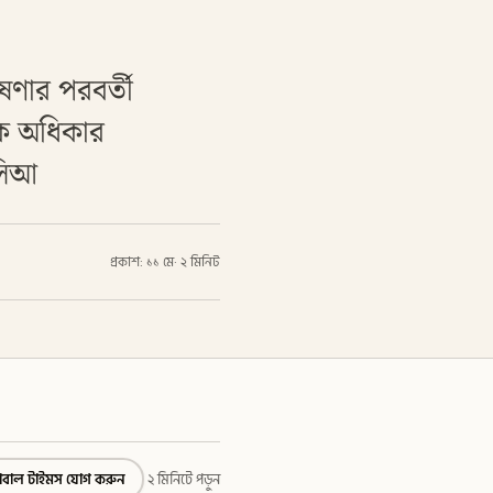
ষণার পরবর্তী
িক অধিকার
সিআ
প্রকাশ: ১১ মে
·
২ মিনিট
্লোবাল টাইমস যোগ করুন
২ মিনিটে পড়ুন