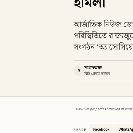
হামলা
আর্জাতিক নিউজ ডেস্
পরিস্থিতিতে রাজ্যজ
সংগঠন ‘অ্যাসোসিয
সংবাদকক্ষ
স
বিডি গ্লোবাল টাইমস
34 Muslim properties attacked in West 
SHARE
Facebook
WhatsA