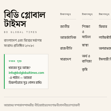
বিডি গ্লোবাল
বিভাগসমূহ
বিভাগসমূহ
বিভাগসমূহ
টাইমস
জাতীয়
শিক্ষা
ফিচার
ও
BD GLOBAL TIMES
সাহিত্য
আন্তর্জাতিক
লাইফস্টা
বাংলাদেশ এবং বিশ্বের সর্বশেষ
স্বাস্থ্য
সংবাদ। প্রতিষ্ঠিত ২০১৮।
রাজনীতি
অপরাধ
অর্থ ও
সারাদেশ
ইসলামী বি
খবরের সূত্র
বাণিজ্য
খবরের সূত্র আছে?
কৃষি
info@bdglobaltimes.com
-এ পাঠান — আমরা
ডিফল্টভাবে সূত্র গোপন রাখি।
আমাদের সম্পর্কে
সম্পাদকীয় নীতি
মাস্টহেড
সংশোধনী
গোপনীয়তা
শর্তাবলী