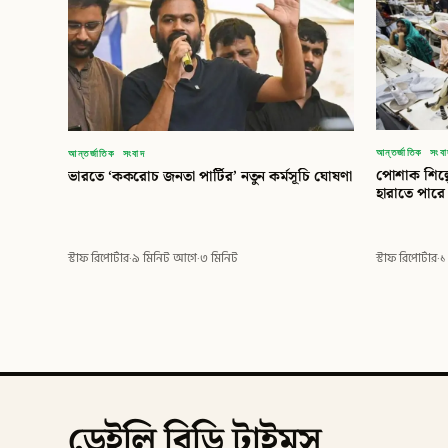
আন্তর্জাতিক সংব
আন্তর্জাতিক সংবাদ
পোশাক শিল্প
ভারতে ‘ককরোচ জনতা পার্টির’ নতুন কর্মসূচি ঘোষণা
হারাতে পারে
স্টাফ রিপোর্টার
·
১
স্টাফ রিপোর্টার
·
৯ মিনিট আগে
·
৩ মিনিট
ডেইলি বিডি টাইমস