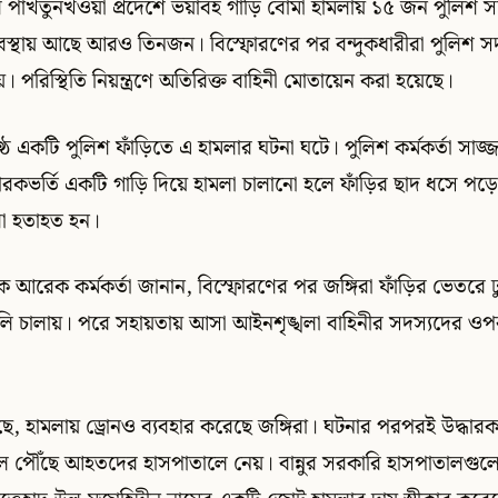
ার পাখতুনখওয়া প্রদেশে ভয়াবহ গাড়ি বোমা হামলায় ১৫ জন পুলিশ স
থায় আছে আরও তিনজন। বিস্ফোরণের পর বন্দুকধারীরা পুলিশ সদস
। পরিস্থিতি নিয়ন্ত্রণে অতিরিক্ত বাহিনী মোতায়েন করা হয়েছে।
্ঠে একটি পুলিশ ফাঁড়িতে এ হামলার ঘটনা ঘটে। পুলিশ কর্মকর্তা সাজ্
োরকভর্তি একটি গাড়ি দিয়ে হামলা চালানো হলে ফাঁড়ির ছাদ ধসে প
রা হতাহত হন।
ছুক আরেক কর্মকর্তা জানান, বিস্ফোরণের পর জঙ্গিরা ফাঁড়ির ভেতরে 
লি চালায়। পরে সহায়তায় আসা আইনশৃঙ্খলা বাহিনীর সদস্যদের ওপ
েছে, হামলায় ড্রোনও ব্যবহার করেছে জঙ্গিরা। ঘটনার পরপরই উদ্ধার
াস্থলে পৌঁছে আহতদের হাসপাতালে নেয়। বান্নুর সরকারি হাসপাতালগু