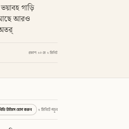
ে ভয়াবহ গাড়ি
য় আছে আরও
 অতর্
প্রকাশ: ১০ মে
·
১ মিনিট
বিডি টাইমস যোগ করুন
১ মিনিটে পড়ুন