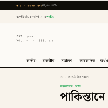
UTC · নামাজের সময়
২৩ صَفَر ১৪৪৮
বৃহস্পতিবার, ৬ আগস্ট ২০২৬
লাইভ
EST.
২০১৮
VOL.
৮
· ISS.
১১৬
জাতীয়
রাজনীতি
সারাদেশ
আন্তর্জাতিক
অর্থ ও
হোম
›
আন্তর্জাতিক সংবাদ
আন্তর্জাতিক সংবাদ
পাকিস্তান