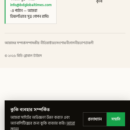
কৃষি
info@bdglobaltimes.com
-এ পাঠান — আমরা
ডিফল্টভাবে সূত্র গোপন রাখি।
আমাদের সম্পর্কে
সম্পাদকীয় নীতি
মাস্টহেড
সংশোধনী
গোপনীয়তা
শর্তাবলী
©
২০২৬
বিডি গ্লোবাল টাইমস
কুকি ব্যবহার সম্পর্কিত
আমরা সাইটের অভিজ্ঞতা উন্নত করতে এবং
প্রত্যাখ্যান
সম্মতি
অ্যানালিটিক্সের জন্য কুকি ব্যবহার করি।
আরো
জানুন