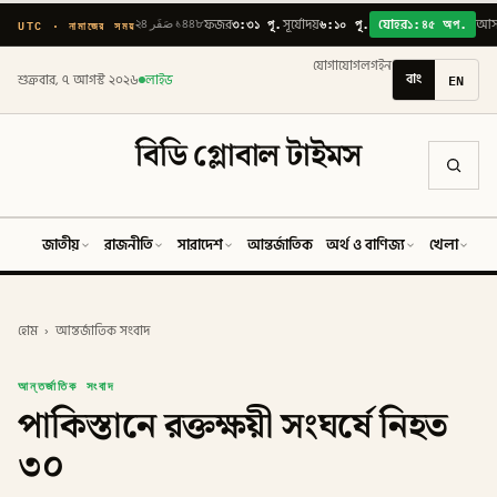
৩:৩১ পূ.
৬:১০ পূ.
১:৪৫ অপ.
UTC · নামাজের সময়
২৪ صَفَر ১৪৪৮
ফজর
সূর্যোদয়
যোহর
আস
যোগাযোগ
লগইন
বাং
EN
শুক্রবার, ৭ আগস্ট ২০২৬
লাইভ
বিডি গ্লোবাল টাইমস
জাতীয়
রাজনীতি
সারাদেশ
আন্তর্জাতিক
অর্থ ও বাণিজ্য
খেলা
ব
হোম
›
আন্তর্জাতিক সংবাদ
আন্তর্জাতিক সংবাদ
পাকিস্তানে রক্তক্ষয়ী সংঘর্ষে নিহত
৩০