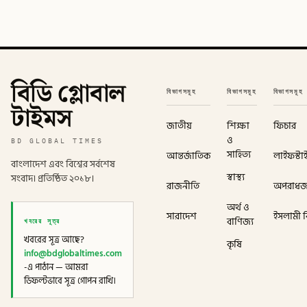
বিডি গ্লোবাল
বিভাগসমূহ
বিভাগসমূহ
বিভাগসমূহ
টাইমস
জাতীয়
শিক্ষা
ফিচার
ও
BD GLOBAL TIMES
সাহিত্য
আন্তর্জাতিক
লাইফস্টা
বাংলাদেশ এবং বিশ্বের সর্বশেষ
স্বাস্থ্য
সংবাদ। প্রতিষ্ঠিত ২০১৮।
রাজনীতি
অপরাধ
অর্থ ও
সারাদেশ
ইসলামী বি
খবরের সূত্র
বাণিজ্য
খবরের সূত্র আছে?
কৃষি
info@bdglobaltimes.com
-এ পাঠান — আমরা
ডিফল্টভাবে সূত্র গোপন রাখি।