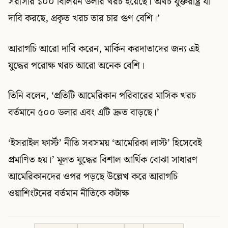
সরাসরি ১০০ বিলিয়ন ডলার খরচ হয়েছে। অথচ যুক্তরাষ্ট্র যা
দাবি করছে, প্রকৃত খরচ তার চার গুণ বেশি।’
আরাগচি আরো দাবি করেন, মার্কিন করদাতাদের জন্য এই
যুদ্ধের পরোক্ষ খরচ আরো অনেক বেশি।
তিনি বলেন, ‘প্রতিটি আমেরিকান পরিবারের মাসিক খরচ
বর্তমানে ৫০০ ডলার এবং এটি দ্রুত বাড়ছে।’
‘ইসরাইল ফার্স্ট’ নীতি সবসময় ‘আমেরিকা লাস্ট’ হিসেবেই
প্রমাণিত হয়।’ মূলত যুদ্ধের বিশাল আর্থিক বোঝা সাধারণ
আমেরিকানদের ওপর পড়ছে উল্লেখ করে আরাগচি
ওয়াশিংটনের বর্তমান নীতিকে কটাক্ষ