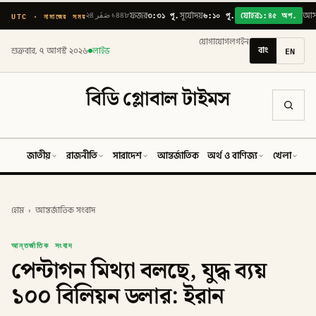
৩:৩১ পূ.
৬:১০ পূ.
১:৪৫ অপ.
UTC · নামাজের সময়
২৪ صَفَر ১৪৪৮
ফজর
সূর্যোদয়
যোহর
আস
যোগাযোগ
লগইন
বাং
EN
শুক্রবার, ৭ আগস্ট ২০২৬
লাইভ
বিডি গ্লোবাল টাইমস
জাতীয়
রাজনীতি
সারাদেশ
আন্তর্জাতিক
অর্থ ও বাণিজ্য
খেলা
ব
হোম
›
আন্তর্জাতিক সংবাদ
আন্তর্জাতিক সংবাদ
পেন্টাগন মিথ্যা বলছে, যুদ্ধ ব্যয়
১০০ বিলিয়ন ডলার: ইরান